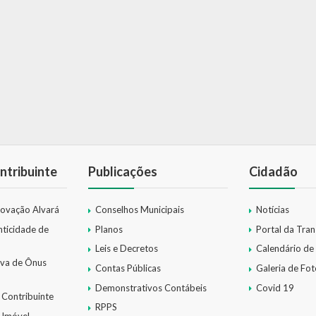
ntribuinte
Publicações
Cidadão
novação Alvará
Conselhos Municipais
Notícias
nticidade de
Planos
Portal da Tra
Leis e Decretos
Calendário de
iva de Ônus
Contas Públicas
Galeria de Fot
Demonstrativos Contábeis
Covid 19
 Contribuinte
RPPS
 Imóvel