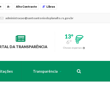
+
A-
Alto Contraste
Libras
administracao@santoantoniodoplanalto.rs.gov.br
13°
6°
RTAL DA TRANSPARÊNCIA
Chuvas esparsas
citações
Transparência