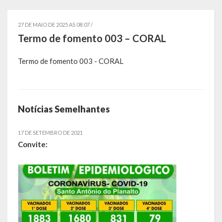
Governo
27 DE MAIO DE 2025 AS 08:07 /
Administração
Termo de fomento 003 – CORAL
Administrações Anteriores
Termo de fomento 003 - CORAL
Secretarias
Estrutura e Competências
Notícias Semelhantes
Educação e Cultura
17 DE SETEMBRO DE 2021
Obras e Viação
Convite:
Saúde e Assistência Social
Desenvolvimento, Indústria, Comércio, Turismo, Trânsito e
Serviços Urbanos
Cultura e Turismo