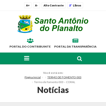
A+
A-
Alto Contraste
Libras
PORTAL DO CONTRIBUINTE
PORTAL DA TRANSPARÊNCIA
FAÇA SUA BUSCA PELO SITE
O Município
Você está em:
Página Inicial
TERMO DE FOMENTO 003
Histórico
Termo de fomento 003 – CORAL
Notícias
Localização
Símbolos