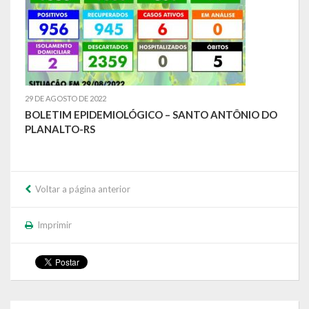
Calendário de Eventos
Galeria de Fotos
Publicações
29 DE AGOSTO DE 2022
BOLETIM EPIDEMIOLÓGICO – SANTO ANTÔNIO DO
Conselhos Municipais
PLANALTO-RS
Planos
Contas Públicas
Voltar a página anterior
Demonstrativos Contábeis
Imprimir
Prestação de Contas
Leis Orçamentárias
Leis e Decretos