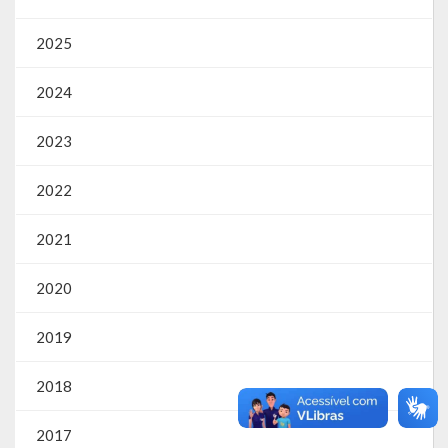
SIC
2025
Contratos
2024
Concurso Público
2023
Processo Seletivo
2022
Carta de Serviços
Repasses e Transferências
2021
2020
2019
2018
2017