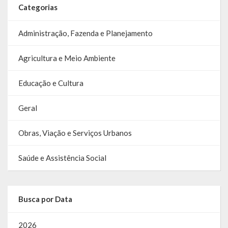
Categorias
Relatório Circunstanciado
Administração, Fazenda e Planejamento
Editais
RPPS
Agricultura e Meio Ambiente
RGF
Educação e Cultura
RREO
Geral
Publicações Diversas
Obras, Viação e Serviços Urbanos
Eleições Conselho Tutelar
Saúde e Assistência Social
Licitações
Transparência
Busca por Data
Portal da Transparência
2026