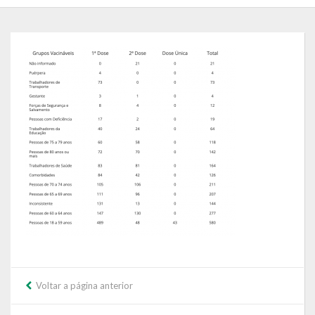
Governo
Administração
Administrações Anteriores
Secretarias
Estrutura e Competências
Educação e Cultura
Obras e Viação
Saúde e Assistência Social
Desenvolvimento, Indústria, Comércio, Turismo, Trânsito e
Serviços Urbanos
Voltar a página anterior
Cultura e Turismo