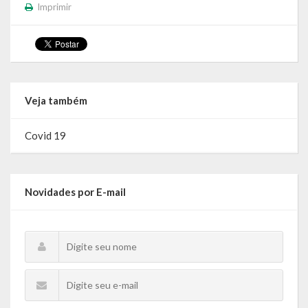
Imprimir
Calendário de Eventos
Galeria de Fotos
Publicações
Veja também
Conselhos Municipais
Covid 19
Planos
Contas Públicas
Novidades por E-mail
Demonstrativos Contábeis
Prestação de Contas
Leis Orçamentárias
Leis e Decretos