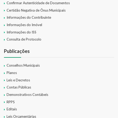
Confirmar Autenticidade de Documentos
SIC
Certidão Negativa de Ônus Municipais
Contratos
Informações do Contribuinte
Informações do Imóvel
Concurso Público
Informações do ISS
Consulta de Protocolo
Processo Seletivo
Publicações
Carta de Serviços
Repasses e Transferências
Conselhos Municipais
Planos
Leis e Decretos
Contas Públicas
Demonstrativos Contábeis
RPPS
Editais
Leis Orçamentárias