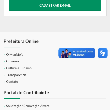
CADASTRAR E-MAIL
Relatório Circunstanciado
Editais
RPPS
RGF
Prefeitura Online
RREO
O Município
Publicações Diversas
Governo
Cultura e Turismo
Eleições Conselho Tutelar
Transparência
Licitações
Contato
Portal do Contribuinte
Transparência
Portal da Transparência
Solicitação/ Renovação Alvará