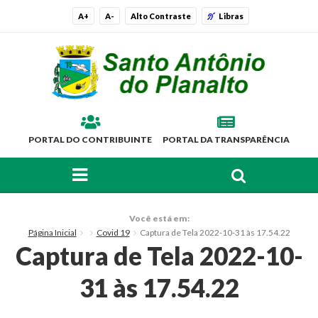
A+
A-
Alto Contraste
Libras
PORTAL DO CONTRIBUINTE
PORTAL DA TRANSPARÊNCIA
FAÇA SUA BUSCA PELO SITE
O Município
Você está em:
Página Inicial
Covid 19
Captura de Tela 2022-10-31 às 17.54.22
Histórico
Captura de Tela 2022-10-
Localização
31 às 17.54.22
Símbolos