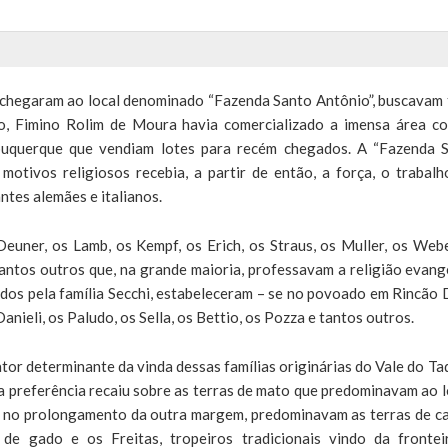
 chegaram ao local denominado “Fazenda Santo Antônio”, buscavam 
rio, Fimino Rolim de Moura havia comercializado a imensa área c
lbuquerque que vendiam lotes para recém chegados. A “Fazenda 
otivos religiosos recebia, a partir de então, a força, o trabalh
tes alemães e italianos.
euner, os Lamb, os Kempf, os Erich, os Straus, os Muller, os Webe
tantos outros que, na grande maioria, professavam a religião evangé
ados pela família Secchi, estabeleceram – se no povoado em Rincão 
Danieli, os Paludo, os Sella, os Bettio, os Pozza e tantos outros.
ator determinante da vinda dessas famílias originárias do Vale do Taq
 a preferência recaiu sobre as terras de mato que predominavam ao 
, no prolongamento da outra margem, predominavam as terras de c
e gado e os Freitas, tropeiros tradicionais vindo da frontei