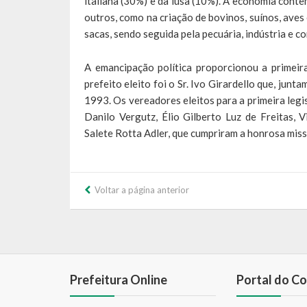
italiana (30%) e da lusa (10%). A economia conte
outros, como na criação de bovinos, suínos, aves
sacas, sendo seguida pela pecuária, indústria e c
A emancipação política proporcionou a primeir
prefeito eleito foi o Sr. Ivo Girardello que, jun
1993. Os vereadores eleitos para a primeira legi
Danilo Vergutz, Élio Gilberto Luz de Freitas, 
Salete Rotta Adler, que cumpriram a honrosa mis
Voltar a página anterior
Prefeitura Online
Portal do Co