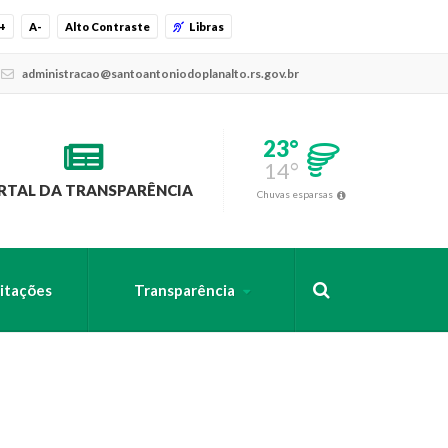
+
A-
Alto Contraste
Libras
administracao@santoantoniodoplanalto.rs.gov.br
23°
14°
RTAL DA TRANSPARÊNCIA
Chuvas esparsas
citações
Transparência