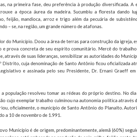
as, na primeira fase, deu preferência à produção diversificada. A 
trouxe a época áurea da madeira. Sucumbiu a floresta dando lu
o, feijão, mandioca, arroz e trigo além da pecuária de subsistênc
do – se, na região, um grande número de atafonas.
or do Município. Doou a área de terras para construção da igreja, e
 e prova concreta de seu espírito comunitário. Mercê do trabalho
, através de suas lideranças, sensibilizar as autoridades do Municíp
º Distrito, cuja denominação de Santo Antônio ficou oficializada at
egislativo e assinada pelo seu Presidente, Dr. Ernani Graeff em
 a população resolveu tomar as rédeas do próprio destino. No dia
ão cujo exemplar trabalho culminou na autonomia política através d
iou, oficialmente, o município de Santo Antônio do Planalto. Autor
zado a 10 de novembro de 1.991.
novo Município é de origem, predominantemente, alemã (60%) segui