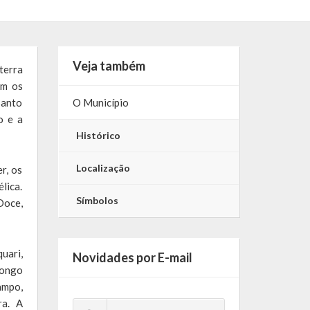
Veja também
terra
om os
Santo
O Município
o e a
Histórico
Localização
r, os
lica.
Símbolos
Doce,
uari,
Novidades por E-mail
longo
ampo,
ra. A