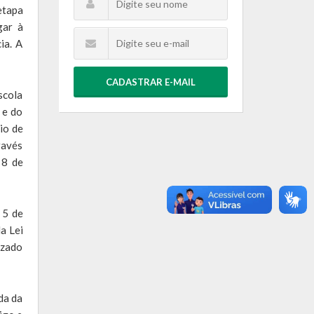
etapa
gar à
ia. A
CADASTRAR E-MAIL
scola
 e do
io de
ravés
 8 de
 5 de
a Lei
izado
da da