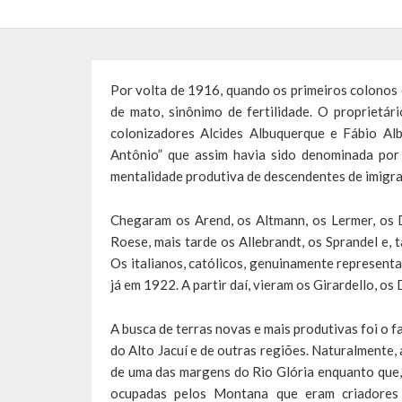
Por volta de 1916, quando os primeiros colonos
de mato, sinônimo de fertilidade. O proprietá
colonizadores Alcides Albuquerque e Fábio A
Antônio” que assim havia sido denominada por m
mentalidade produtiva de descendentes de imigran
Chegaram os Arend, os Altmann, os Lermer, os D
Roese, mais tarde os Allebrandt, os Sprandel e, 
Os italianos, católicos, genuinamente represent
já em 1922. A partir daí, vieram os Girardello, os 
A busca de terras novas e mais produtivas foi o f
do Alto Jacuí e de outras regiões. Naturalmente,
de uma das margens do Rio Glória enquanto que
ocupadas pelos Montana que eram criadores d