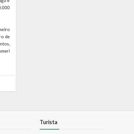
igo e
0.000
meiro
ro de
ntos,
smeri
Turista