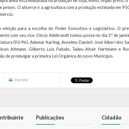
mporânea está embasada na produção de soja, milho, feijão preto, tr
 e peixes. O alicerce é a agricultura com a produção estimada em 95
omércio.
a eleição para a escolha do Poder Executivo e Legislativo. O pri
tamente com seu vice, Décio Allebrandt tomou posse no dia 1º de janei
slatura (93/96), Ademar Karling, Anselmo Danieli, José Alberi dos Sa
Vilson Altmann, Gilberto Luís Paludo, Tadeu Altair Hartmann e Ro
são de promulgar a primeira Lei Orgânica do novo Município.
Imprimir
ntribuinte
Publicações
Cidadão