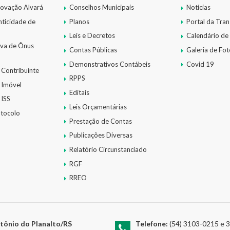
novação Alvará
Conselhos Municipais
Notícias
nticidade de
Planos
Portal da Tra
Leis e Decretos
Calendário de
iva de Ônus
Contas Públicas
Galeria de Fot
Demonstrativos Contábeis
Covid 19
 Contribuinte
RPPS
 Imóvel
Editais
 ISS
Leis Orçamentárias
otocolo
Prestação de Contas
Publicações Diversas
Relatório Circunstanciado
RGF
RREO
tônio do Planalto/RS
Telefone:
(54) 3103-0215 e 310