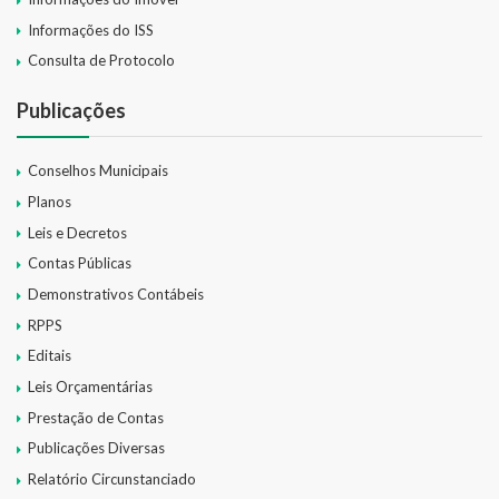
SIC
Informações do ISS
Consulta de Protocolo
Contratos
Publicações
Concurso Público
Processo Seletivo
Conselhos Municipais
Planos
Carta de Serviços
Leis e Decretos
Repasses e Transferências
Contas Públicas
Demonstrativos Contábeis
RPPS
Editais
Leis Orçamentárias
Prestação de Contas
Publicações Diversas
Relatório Circunstanciado