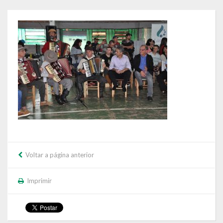
Governo
Administração
Administrações Anteriores
Secretarias
Estrutura e Competências
Educação e Cultura
Obras e Viação
Voltar a página anterior
Saúde e Assistência Social
Imprimir
Desenvolvimento, Indústria, Comércio, Turismo, Trânsito e
Serviços Urbanos
Cultura e Turismo