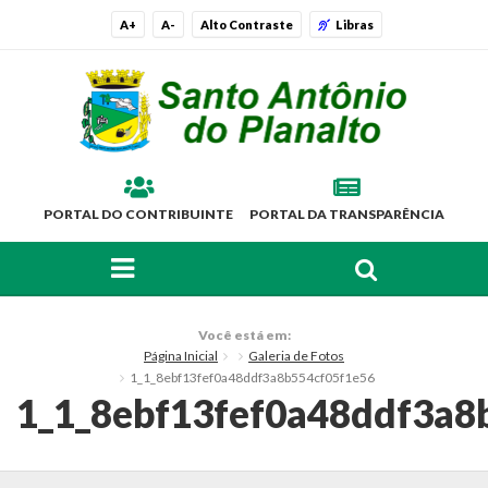
A+
A-
Alto Contraste
Libras
PORTAL DO CONTRIBUINTE
PORTAL DA TRANSPARÊNCIA
FAÇA SUA BUSCA PELO SITE
O Município
Você está em:
Página Inicial
Galeria de Fotos
Histórico
1_1_8ebf13fef0a48ddf3a8b554cf05f1e56
1_1_8ebf13fef0a48ddf3a8
Localização
Símbolos