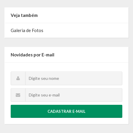
Calendário de Eventos
Veja também
Galeria de Fotos
Galeria de Fotos
Publicações
Conselhos Municipais
Novidades por E-mail
Planos
Contas Públicas
Demonstrativos Contábeis
Prestação de Contas
CADASTRAR E-MAIL
Leis Orçamentárias
Leis e Decretos