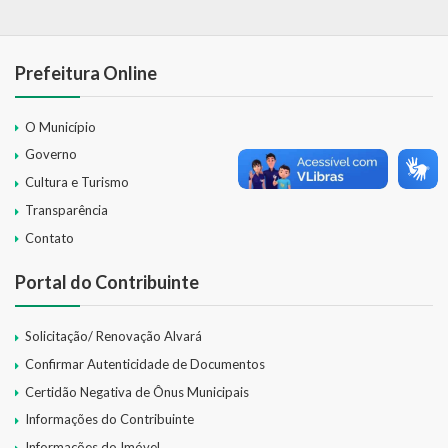
Relatório Circunstanciado
Editais
Prefeitura Online
RPPS
O Município
Governo
RGF
Cultura e Turismo
RREO
Transparência
Contato
Publicações Diversas
Portal do Contribuinte
Eleições Conselho Tutelar
Licitações
Solicitação/ Renovação Alvará
Confirmar Autenticidade de Documentos
Transparência
Certidão Negativa de Ônus Municipais
Informações do Contribuinte
Portal da Transparência
Informações do Imóvel