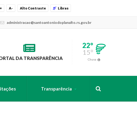
+
A-
Alto Contraste
Libras
administracao@santoantoniodoplanalto.rs.gov.br
22°
15°
ORTAL DA TRANSPARÊNCIA
Chuva
citações
Transparência