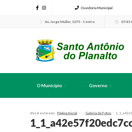
Ouvidoria Municipal
Av. Jorge Muller, 1075 - Centro
07:45 à
O Município
Governo
FAÇA SUA B
Página Inicial
Galeria de Fotos
1_1_a42e
Você está em:
1_1_a42e57f20edc7c