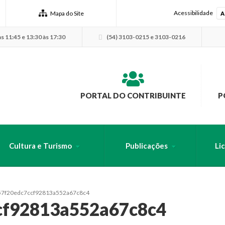
Acessibilidade
Mapa do Site
A
s 11:45 e 13:30 às 17:30
(54) 3103-0215 e 3103-0216
PORTAL DO CONTRIBUINTE
P
Cultura e Turismo
Publicações
Li
USCA PELO SITE
57f20edc7ccf92813a552a67c8c4
cf92813a552a67c8c4