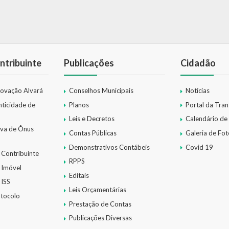
ntribuinte
Publicações
Cidadão
novação Alvará
Conselhos Municipais
Notícias
nticidade de
Planos
Portal da Tra
Leis e Decretos
Calendário de
iva de Ônus
Contas Públicas
Galeria de Fot
Demonstrativos Contábeis
Covid 19
 Contribuinte
RPPS
 Imóvel
Editais
 ISS
Leis Orçamentárias
otocolo
Prestação de Contas
Publicações Diversas