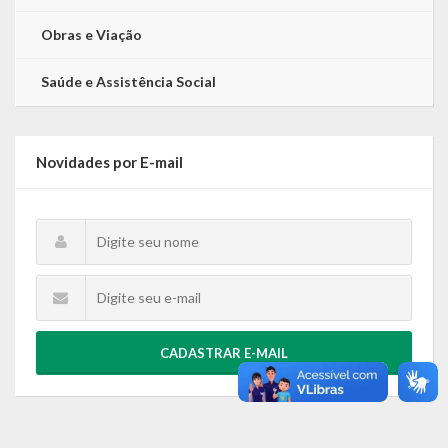
Relatório Circunstanciado
Obras e Viação
Editais
Saúde e Assistência Social
RPPS
RGF
Novidades por E-mail
RREO
Publicações Diversas
Eleições Conselho Tutelar
Licitações
CADASTRAR E-MAIL
Transparência
Portal da Transparência