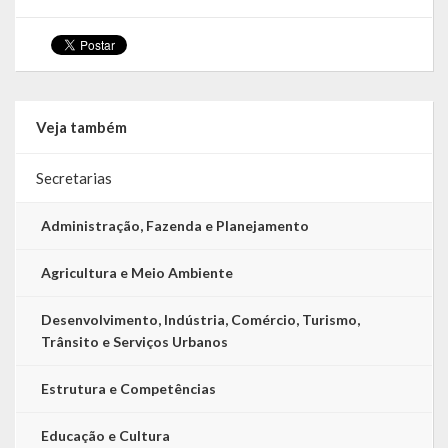
Calendário de Eventos
Galeria de Fotos
Veja também
Publicações
Conselhos Municipais
Secretarias
Planos
Administração, Fazenda e Planejamento
Contas Públicas
Agricultura e Meio Ambiente
Demonstrativos Contábeis
Desenvolvimento, Indústria, Comércio, Turismo,
Trânsito e Serviços Urbanos
Prestação de Contas
Estrutura e Competências
Leis Orçamentárias
Leis e Decretos
Educação e Cultura