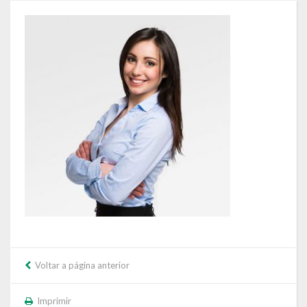
Governo
Administração
Administrações Anteriores
Secretarias
Estrutura e Competências
Educação e Cultura
Obras e Viação
Saúde e Assistência Social
Desenvolvimento, Indústria, Comércio, Turismo, Trânsito e
Voltar a página anterior
Serviços Urbanos
Imprimir
Cultura e Turismo