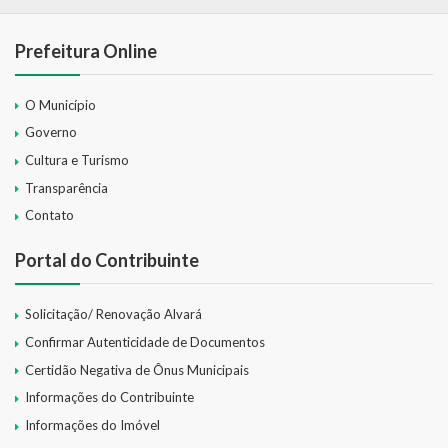
SIC
Prefeitura Online
Contratos
O Município
Concurso Público
Governo
Processo Seletivo
Cultura e Turismo
Transparência
Carta de Serviços
Contato
Repasses e Transferências
Portal do Contribuinte
Solicitação/ Renovação Alvará
Confirmar Autenticidade de Documentos
Certidão Negativa de Ônus Municipais
Informações do Contribuinte
Informações do Imóvel