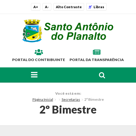
A+
A-
Alto Contraste
Libras
PORTAL DO CONTRIBUINTE
PORTAL DA TRANSPARÊNCIA
FAÇA SUA BUSCA PELO SITE
O Município
Você está em:
Página Inicial
Secretarias
2º Bimestre
Histórico
2º Bimestre
Localização
Símbolos