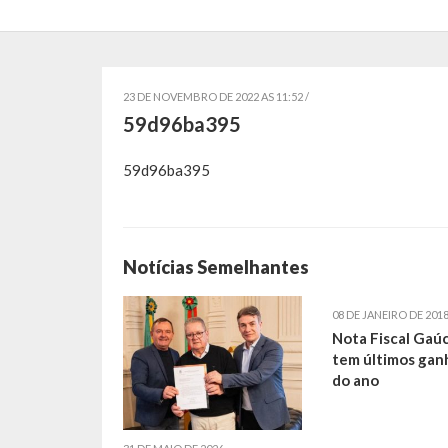
23 DE NOVEMBRO DE 2022 AS 11:52 /
59d96ba395
59d96ba395
Notícias Semelhantes
08 DE JANEIRO DE 201
Nota Fiscal Gaú
tem últimos gan
do ano