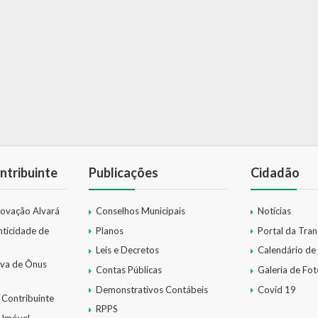
ntribuinte
Publicações
Cidadão
novação Alvará
Conselhos Municipais
Notícias
nticidade de
Planos
Portal da Tra
Leis e Decretos
Calendário de
iva de Ônus
Contas Públicas
Galeria de Fot
Demonstrativos Contábeis
Covid 19
 Contribuinte
RPPS
 Imóvel