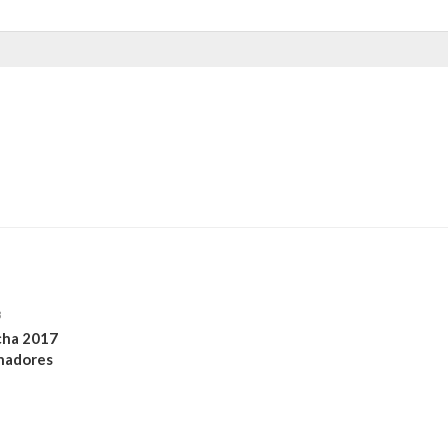
8
cha 2017
hadores