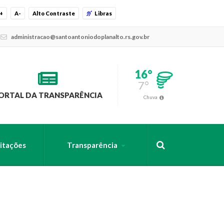
+
A-
Alto Contraste
Libras
administracao@santoantoniodoplanalto.rs.gov.br
16°
7°
ORTAL DA TRANSPARÊNCIA
Chuva
citações
Transparência