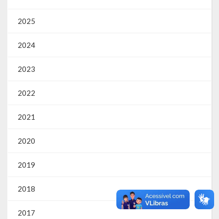
SIC
2025
Contratos
2024
Concurso Público
2023
Processo Seletivo
2022
Carta de Serviços
Repasses e Transferências
2021
2020
2019
2018
2017