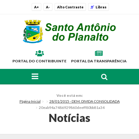
A+
A-
Alto Contraste
Libras
PORTAL DO CONTRIBUINTE
PORTAL DA TRANSPARÊNCIA
FAÇA SUA BUSCA PELO SITE
O Município
Você está em:
Página Inicial
28/01/2015 - DEM. DIVIDA CONSOLIDADA
Histórico
20eab94a7486929860deeff80bb81a34
Notícias
Localização
Símbolos