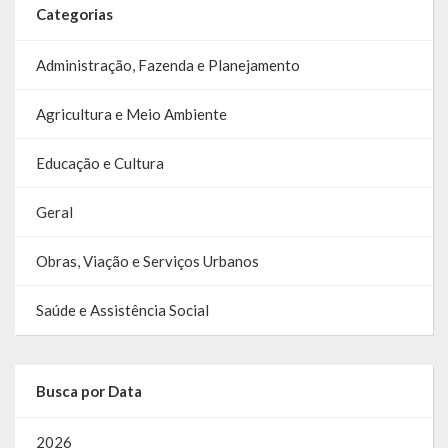
Categorias
Relatório Circunstanciado
Administração, Fazenda e Planejamento
Editais
RPPS
Agricultura e Meio Ambiente
RGF
Educação e Cultura
RREO
Geral
Publicações Diversas
Obras, Viação e Serviços Urbanos
Eleições Conselho Tutelar
Saúde e Assistência Social
Licitações
Transparência
Busca por Data
Portal da Transparência
2026