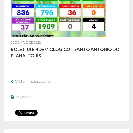
Calendário de Eventos
Galeria de Fotos
Publicações
25 DE MAIO DE 2022
BOLETIM EPIDEMIOLÓGICO – SANTO ANTÔNIO DO
Conselhos Municipais
PLANALTO-RS
Planos
Contas Públicas
Voltar a página anterior
Demonstrativos Contábeis
Imprimir
Prestação de Contas
Leis Orçamentárias
Leis e Decretos