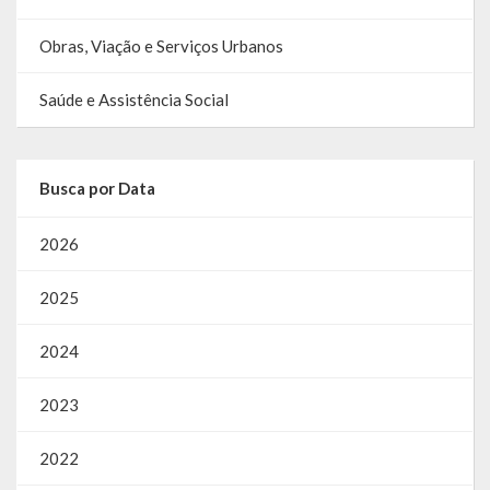
Relatório Circunstanciado
Obras, Viação e Serviços Urbanos
Editais
Saúde e Assistência Social
RPPS
RGF
Busca por Data
RREO
2026
Publicações Diversas
2025
Eleições Conselho Tutelar
2024
Licitações
2023
Transparência
2022
Portal da Transparência