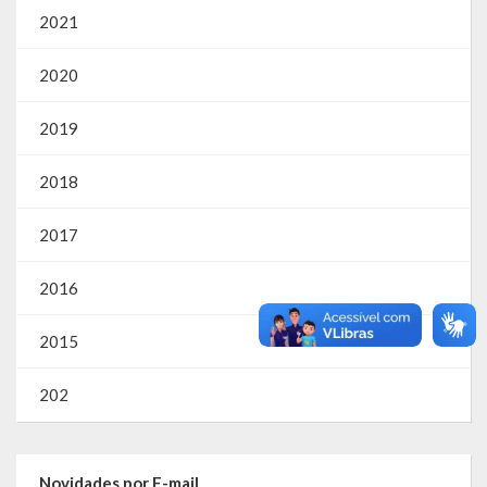
2021
SIC
Contratos
2020
Concurso Público
2019
Processo Seletivo
2018
Carta de Serviços
2017
Repasses e Transferências
2016
2015
202
Novidades por E-mail