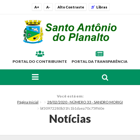
A+
A-
Alto Contraste
Libras
PORTAL DO CONTRIBUINTE
PORTAL DA TRANSPARÊNCIA
FAÇA SUA BUSCA PELO SITE
O Município
Você está em:
Página Inicial
28/02/2020 - NÚMERO 33 - SANDRO MORIGI
Histórico
bf30972280b31fc1b1daea70c75ff60e
Notícias
Localização
Símbolos