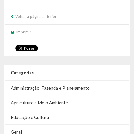
Calendário de Eventos
Voltar a página anterior
Galeria de Fotos
Imprimir
Publicações
Conselhos Municipais
Planos
Categorias
Contas Públicas
Administração, Fazenda e Planejamento
Demonstrativos Contábeis
Agricultura e Meio Ambiente
Prestação de Contas
Leis Orçamentárias
Educação e Cultura
Leis e Decretos
Geral