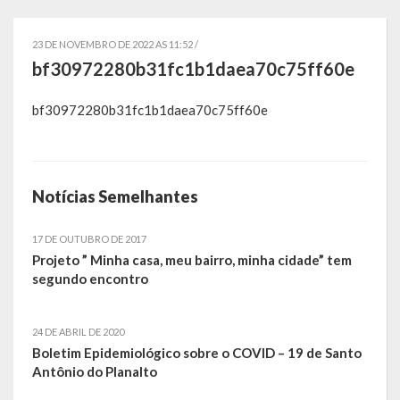
Governo
23 DE NOVEMBRO DE 2022 AS 11:52 /
Administração
bf30972280b31fc1b1daea70c75ff60e
Administrações Anteriores
bf30972280b31fc1b1daea70c75ff60e
Secretarias
Estrutura e Competências
Notícias Semelhantes
Educação e Cultura
17 DE OUTUBRO DE 2017
Obras e Viação
Projeto ” Minha casa, meu bairro, minha cidade” tem
segundo encontro
Saúde e Assistência Social
Desenvolvimento, Indústria, Comércio, Turismo, Trânsito e
24 DE ABRIL DE 2020
Boletim Epidemiológico sobre o COVID – 19 de Santo
Serviços Urbanos
Antônio do Planalto
Cultura e Turismo