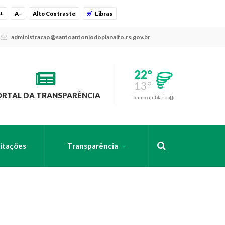
+
A-
Alto Contraste
Libras
administracao@santoantoniodoplanalto.rs.gov.br
22°
13°
ORTAL DA TRANSPARÊNCIA
Tempo nublado
citações
Transparência