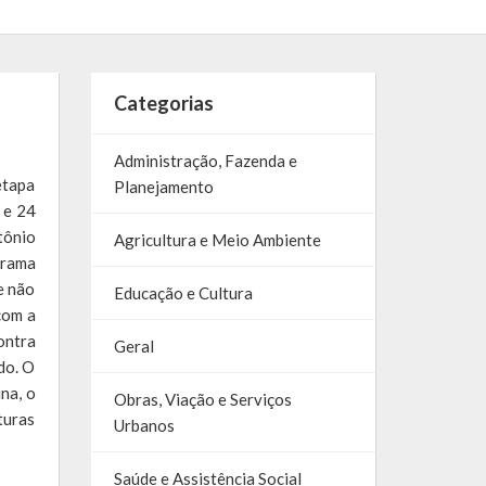
Categorias
Administração, Fazenda e
etapa
Planejamento
 e 24
tônio
Agricultura e Meio Ambiente
grama
e não
Educação e Cultura
com a
ontra
Geral
do. O
na, o
Obras, Viação e Serviços
turas
Urbanos
Saúde e Assistência Social