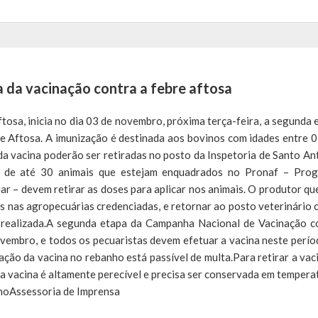
 da vacinação contra a febre aftosa
ftosa, inicia no dia 03 de novembro, próxima terça-feira, a segunda 
 Aftosa. A imunização é destinada aos bovinos com idades entre 0
da vacina poderão ser retiradas no posto da Inspetoria de Santo An
o de até 30 animais que estejam enquadrados no Pronaf – Pro
ar – devem retirar as doses para aplicar nos animais. O produtor qu
as nas agropecuárias credenciadas, e retornar ao posto veterinário 
i realizada.A segunda etapa da Campanha Nacional de Vacinação c
vembro, e todos os pecuaristas devem efetuar a vacina neste perío
ção da vacina no rebanho está passível de multa.Para retirar a vaci
s a vacina é altamente perecível e precisa ser conservada em tempera
lhoAssessoria de Imprensa