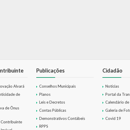
ntribuinte
Publicações
Cidadão
novação Alvará
Conselhos Municipais
Notícias
nticidade de
Planos
Portal da Tra
Leis e Decretos
Calendário de
iva de Ônus
Contas Públicas
Galeria de Fot
Demonstrativos Contábeis
Covid 19
 Contribuinte
RPPS
 Imóvel