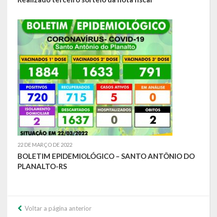
Relatório Circunstanciado
Editais
RPPS
RGF
RREO
Publicações Diversas
Eleições Conselho Tutelar
22 DE MARÇO DE 2022
BOLETIM EPIDEMIOLÓGICO – SANTO ANTÔNIO DO
Licitações
PLANALTO-RS
Transparência
Portal da Transparência
Voltar a página anterior