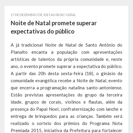
Governo
17 DE DEZEMBRO DE 2015 AS 00:00 /
GERAL
Administração
Noite de Natal promete superar
expectativas do público
Administrações Anteriores
A já tradicional Noite de Natal de Santo Antônio do
Secretarias
Planalto encanta a população com apresentações
artísticas de talentos da própria comunidade e, neste
Estrutura e Competências
ano, o evento promete superar a expectativa do público.
Educação e Cultura
A partir das 20h desta sexta-feira (18), o ginásio da
comunidade evangélica recebe a Noite de Natal, evento
Obras e Viação
que encerra a programação natalina santo-antoniense.
Estão previstas apresentações do grupo da terceira
Saúde e Assistência Social
idade, grupos de corais, violinos e flautas, além da
presença do Papai Noel, confraternização com lanche e
Desenvolvimento, Indústria, Comércio, Turismo, Trânsito e
entrega de brinquedos para as crianças. Também será
Serviços Urbanos
realizado o sorteio dos prêmios do Programa Nota
Premiada 2015, iniciativa da Prefeitura para fortalecer
Cultura e Turismo