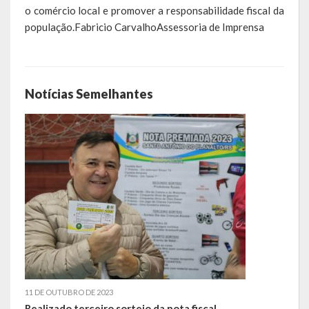
o comércio local e promover a responsabilidade fiscal da
população.Fabricio CarvalhoAssessoria de Imprensa
Calendário de Eventos
Galeria de Fotos
Publicações
Notícias Semelhantes
Conselhos Municipais
Planos
Contas Públicas
Demonstrativos Contábeis
Prestação de Contas
Leis Orçamentárias
11 DE OUTUBRO DE 2023
Leis e Decretos
Realizado terceiro sorteio da nota fiscal