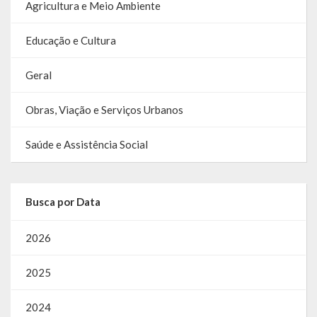
Agricultura e Meio Ambiente
SIC
Educação e Cultura
Contratos
Geral
Concurso Público
Processo Seletivo
Obras, Viação e Serviços Urbanos
Carta de Serviços
Saúde e Assistência Social
Repasses e Transferências
Busca por Data
2026
2025
2024