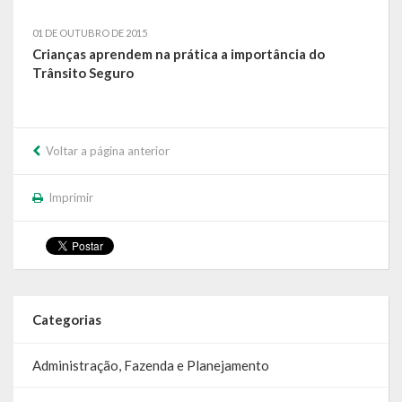
Relatório Circunstanciado
01 DE OUTUBRO DE 2015
Crianças aprendem na prática a importância do
Editais
Trânsito Seguro
RPPS
RGF
Voltar a página anterior
RREO
Imprimir
Publicações Diversas
Eleições Conselho Tutelar
Licitações
Categorias
Transparência
Administração, Fazenda e Planejamento
Portal da Transparência