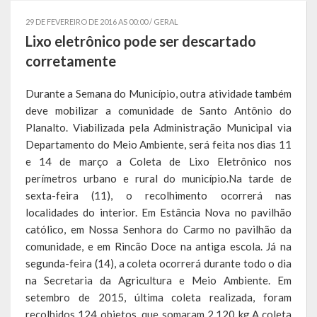
Governo
29 DE FEVEREIRO DE 2016 AS 00:00 /
GERAL
Lixo eletrônico pode ser descartado
Administração
corretamente
Administrações Anteriores
Durante a Semana do Município, outra atividade também
deve mobilizar a comunidade de Santo Antônio do
Secretarias
Planalto. Viabilizada pela Administração Municipal via
Estrutura e Competências
Departamento do Meio Ambiente, será feita nos dias 11
e 14 de março a Coleta de Lixo Eletrônico nos
Educação e Cultura
perímetros urbano e rural do município.Na tarde de
sexta-feira (11), o recolhimento ocorrerá nas
Obras e Viação
localidades do interior. Em Estância Nova no pavilhão
católico, em Nossa Senhora do Carmo no pavilhão da
Saúde e Assistência Social
comunidade, e em Rincão Doce na antiga escola. Já na
segunda-feira (14), a coleta ocorrerá durante todo o dia
Desenvolvimento, Indústria, Comércio, Turismo, Trânsito e
Serviços Urbanos
na Secretaria da Agricultura e Meio Ambiente. Em
setembro de 2015, última coleta realizada, foram
Cultura e Turismo
recolhidos 124 objetos, que somaram 2.120 kg.A coleta