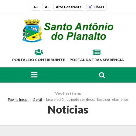
A+
A-
Alto Contraste
Libras
PORTAL DO CONTRIBUINTE
PORTAL DA TRANSPARÊNCIA
FAÇA SUA BUSCA PELO SITE
O Município
Você está em:
Página Inicial
Geral
Lixo eletrônico pode ser descartado corretamente
Histórico
Notícias
Localização
Símbolos