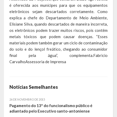
é oferecida aos munícipes para que os equipamentos
Calendário de Eventos
eletrônicos sejam descartados corretamente. Como
explica a chefe do Departamento de Meio Ambiente,
Galeria de Fotos
Elisiane Silva, quando descartados de maneira incorreta,
os eletrônicos podem trazer muitos riscos, pois contêm
Publicações
metais tóxicos que podem causar doenças. “Esses
materiais podem também gerar um ciclo de contaminação
Conselhos Municipais
do solo e do lençol freático, chegando ao consumidor
final pela água”, complementa.Fabricio
Planos
CarvalhoAssessoria de Imprensa
Contas Públicas
Demonstrativos Contábeis
Notícias Semelhantes
Prestação de Contas
26 DE NOVEMBRO DE 2015
Leis Orçamentárias
Pagamento do 13º do funcionalismo público é
adiantado pelo Executivo santo-antoniense
Leis e Decretos