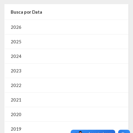
SIC
Busca por Data
Contratos
2026
Concurso Público
2025
Processo Seletivo
2024
Carta de Serviços
Repasses e Transferências
2023
2022
2021
2020
2019