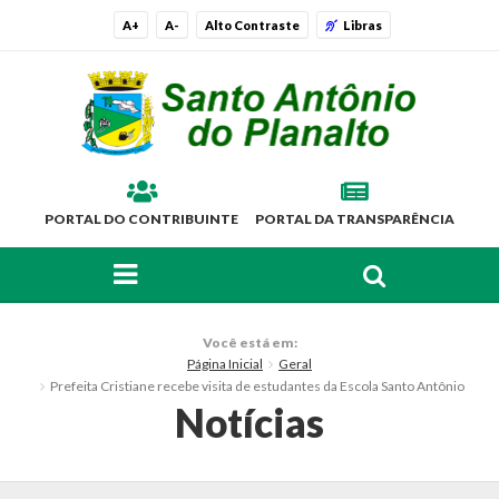
A+
A-
Alto Contraste
Libras
PORTAL DO CONTRIBUINTE
PORTAL DA TRANSPARÊNCIA
FAÇA SUA BUSCA PELO SITE
O Município
Você está em:
Página Inicial
Geral
Histórico
Prefeita Cristiane recebe visita de estudantes da Escola Santo Antônio
Notícias
Localização
Símbolos