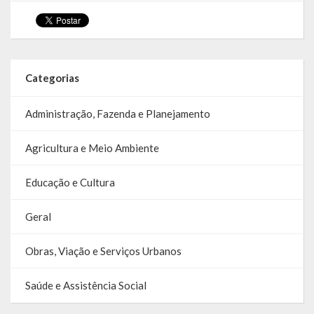
Relatório Circunstanciado
Editais
Categorias
RPPS
RGF
Administração, Fazenda e Planejamento
RREO
Agricultura e Meio Ambiente
Publicações Diversas
Educação e Cultura
Eleições Conselho Tutelar
Geral
Licitações
Obras, Viação e Serviços Urbanos
Transparência
Saúde e Assistência Social
Portal da Transparência