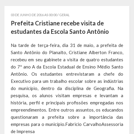
Governo
03 DE JUNHO DE 2016 AS 00:00 /
GERAL
Administração
Prefeita Cristiane recebe visita de
estudantes da Escola Santo Antônio
Administrações Anteriores
Na tarde de terça-feira, dia 31 de maio, a prefeita de
Secretarias
Santo Antônio do Planalto, Cristiane Alberton Franco,
recebeu em seu gabinete a visita de quatro estudantes
Estrutura e Competências
do 7º ano A da Escola Estadual de Ensino Médio Santo
Educação e Cultura
Antônio. Os estudantes entrevistaram a chefe do
Executivo para um trabalho escolar sobre as indústrias
Obras e Viação
do município, dentro da disciplina de Geografia. Na
pesquisa, os alunos visitam empresas e levantam a
Saúde e Assistência Social
história, perfil e principais profissões empregadas nos
empreendimentos. Entre outros assuntos, os educandos
Desenvolvimento, Indústria, Comércio, Turismo, Trânsito e
questionaram a prefeita sobre a importância das
Serviços Urbanos
empresas para o município.Fabricio CarvalhoAssessoria
de Imprensa
Cultura e Turismo