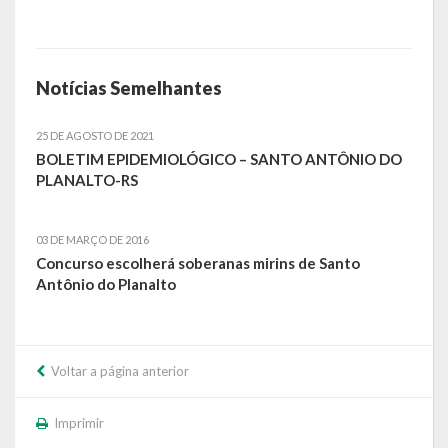
Calendário de Eventos
Galeria de Fotos
Notícias Semelhantes
Publicações
25 DE AGOSTO DE 2021
BOLETIM EPIDEMIOLÓGICO – SANTO ANTÔNIO DO
Conselhos Municipais
PLANALTO-RS
Planos
03 DE MARÇO DE 2016
Contas Públicas
Concurso escolherá soberanas mirins de Santo
Antônio do Planalto
Demonstrativos Contábeis
Prestação de Contas
Voltar a página anterior
Leis Orçamentárias
Imprimir
Leis e Decretos