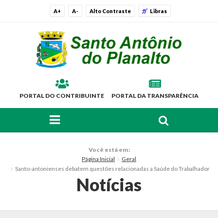
A+
A-
Alto Contraste
Libras
PORTAL DO CONTRIBUINTE
PORTAL DA TRANSPARÊNCIA
FAÇA SUA BUSCA PELO SITE
O Município
Você está em:
Página Inicial
Geral
Histórico
Santo-antonienses debatem questões relacionadas a Saúde do Trabalhador
Notícias
Localização
Símbolos