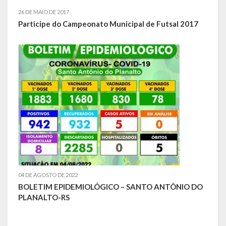
26 DE MAIO DE 2017
Relatório Circunstanciado
Participe do Campeonato Municipal de Futsal 2017
Editais
RPPS
RGF
RREO
Publicações Diversas
Eleições Conselho Tutelar
Licitações
04 DE AGOSTO DE 2022
BOLETIM EPIDEMIOLÓGICO – SANTO ANTÔNIO DO
Transparência
PLANALTO-RS
Portal da Transparência