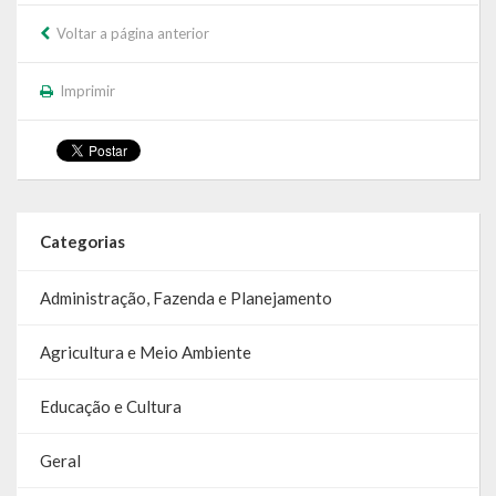
SIC
Voltar a página anterior
Contratos
Imprimir
Concurso Público
Processo Seletivo
Carta de Serviços
Categorias
Repasses e Transferências
Administração, Fazenda e Planejamento
Agricultura e Meio Ambiente
Educação e Cultura
Geral