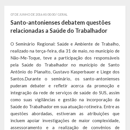
Governo
07 DE JUNHO DE 2016 AS 00:00 /
GERAL
Administração
Santo-antonienses debatem questões
relacionadas a Saúde do Trabalhador
Administrações Anteriores
O Seminário Regional: Saúde e Ambiente de Trabalho,
Secretarias
realizado na terça-feira, dia 31 de maio, no município de
Não-Me-Toque, teve a participação dos responsáveis
Estrutura e Competências
pela Saúde do Trabalhador no município de Santo
Educação e Cultura
Antônio do Planalto, Gustavo Kasperbauer e Liege dos
Santos.Durante o seminário, os santo-antonienses
Obras e Viação
puderam debater e refletir acerca da promoção e
integração da rede de serviços de saúde do SUS, assim
Saúde e Assistência Social
como suas vigilâncias e gestão na incorporação da
Saúde do Trabalhador em sua atuação rotineira. Entre as
Desenvolvimento, Indústria, Comércio, Turismo, Trânsito e
questões abordadas, estiveram as atribuições que
Serviços Urbanos
incluem apoiar investigações de maior complexidade,
assessoramento e a realização de convênios de
Cultura e Turismo