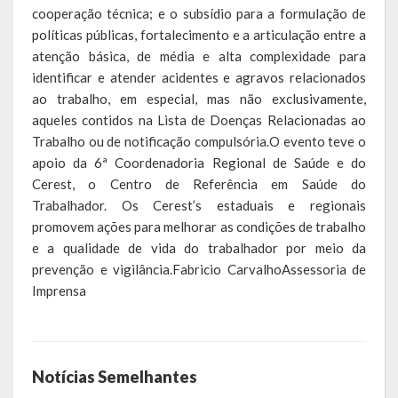
cooperação técnica; e o subsídio para a formulação de
políticas públicas, fortalecimento e a articulação entre a
Calendário de Eventos
atenção básica, de média e alta complexidade para
Galeria de Fotos
identificar e atender acidentes e agravos relacionados
ao trabalho, em especial, mas não exclusivamente,
Publicações
aqueles contidos na Lista de Doenças Relacionadas ao
Trabalho ou de notificação compulsória.O evento teve o
Conselhos Municipais
apoio da 6ª Coordenadoria Regional de Saúde e do
Cerest, o Centro de Referência em Saúde do
Planos
Trabalhador. Os Cerest’s estaduais e regionais
promovem ações para melhorar as condições de trabalho
Contas Públicas
e a qualidade de vida do trabalhador por meio da
prevenção e vigilância.Fabricio CarvalhoAssessoria de
Demonstrativos Contábeis
Imprensa
Prestação de Contas
Leis Orçamentárias
Notícias Semelhantes
Leis e Decretos