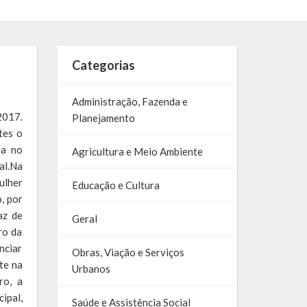
Categorias
Administração, Fazenda e
2017.
Planejamento
tes o
ia no
Agricultura e Meio Ambiente
al.Na
ulher
Educação e Cultura
, por
az de
Geral
ro da
nciar
Obras, Viação e Serviços
te na
Urbanos
ro, a
ipal,
Saúde e Assistência Social