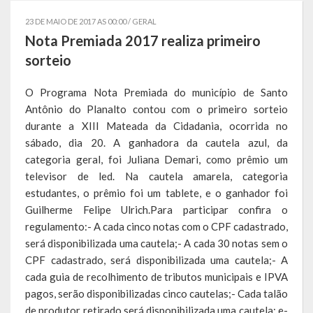
Governo
23 DE MAIO DE 2017 AS 00:00 /
GERAL
Nota Premiada 2017 realiza primeiro
Administração
sorteio
Administrações Anteriores
O Programa Nota Premiada do município de Santo
Antônio do Planalto contou com o primeiro sorteio
Secretarias
durante a XIII Mateada da Cidadania, ocorrida no
Estrutura e Competências
sábado, dia 20. A ganhadora da cautela azul, da
categoria geral, foi Juliana Demari, como prêmio um
Educação e Cultura
televisor de led. Na cautela amarela, categoria
estudantes, o prêmio foi um tablete, e o ganhador foi
Obras e Viação
Guilherme Felipe Ulrich.Para participar confira o
regulamento:- A cada cinco notas com o CPF cadastrado,
Saúde e Assistência Social
será disponibilizada uma cautela;- A cada 30 notas sem o
CPF cadastrado, será disponibilizada uma cautela;- A
Desenvolvimento, Indústria, Comércio, Turismo, Trânsito e
Serviços Urbanos
cada guia de recolhimento de tributos municipais e IPVA
pagos, serão disponibilizadas cinco cautelas;- Cada talão
Cultura e Turismo
de produtor retirado será disponibilizada uma cautela; e-