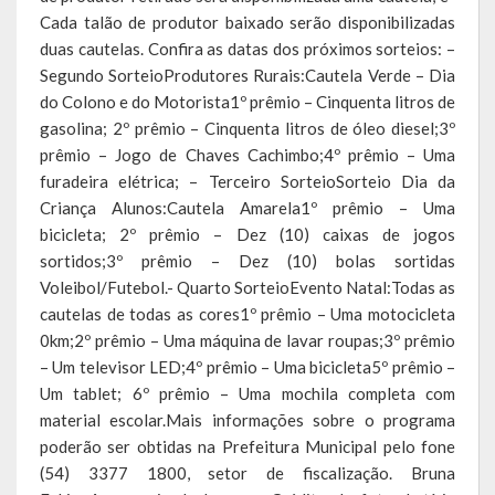
Cada talão de produtor baixado serão disponibilizadas
Calendário de Eventos
duas cautelas. Confira as datas dos próximos sorteios: –
Segundo SorteioProdutores Rurais:Cautela Verde – Dia
Galeria de Fotos
do Colono e do Motorista1º prêmio – Cinquenta litros de
gasolina; 2º prêmio – Cinquenta litros de óleo diesel;3º
Publicações
prêmio – Jogo de Chaves Cachimbo;4º prêmio – Uma
furadeira elétrica; – Terceiro SorteioSorteio Dia da
Conselhos Municipais
Criança Alunos:Cautela Amarela1º prêmio – Uma
bicicleta; 2º prêmio – Dez (10) caixas de jogos
Planos
sortidos;3º prêmio – Dez (10) bolas sortidas
Voleibol/Futebol.- Quarto SorteioEvento Natal:Todas as
Contas Públicas
cautelas de todas as cores1º prêmio – Uma motocicleta
Demonstrativos Contábeis
0km;2º prêmio – Uma máquina de lavar roupas;3º prêmio
– Um televisor LED;4º prêmio – Uma bicicleta5º prêmio –
Prestação de Contas
Um tablet; 6º prêmio – Uma mochila completa com
material escolar.Mais informações sobre o programa
Leis Orçamentárias
poderão ser obtidas na Prefeitura Municipal pelo fone
(54) 3377 1800, setor de fiscalização. Bruna
Leis e Decretos