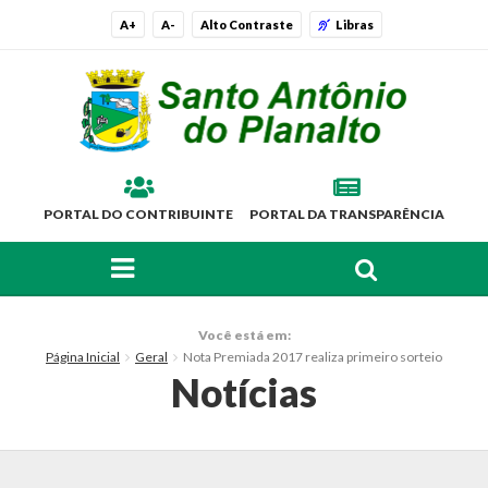
A+
A-
Alto Contraste
Libras
PORTAL DO CONTRIBUINTE
PORTAL DA TRANSPARÊNCIA
FAÇA SUA BUSCA PELO SITE
O Município
Você está em:
Página Inicial
Geral
Nota Premiada 2017 realiza primeiro sorteio
Histórico
Notícias
Localização
Símbolos