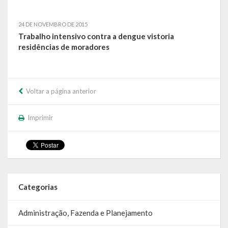
SIC
24 DE NOVEMBRO DE 2015
Contratos
Trabalho intensivo contra a dengue vistoria
residências de moradores
Concurso Público
Processo Seletivo
Voltar a página anterior
Carta de Serviços
Imprimir
Repasses e Transferências
Categorias
Administração, Fazenda e Planejamento