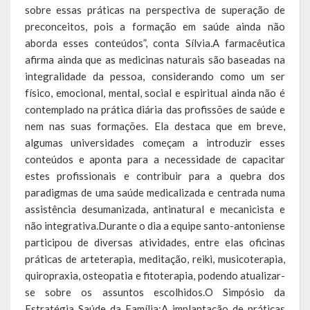
sobre essas práticas na perspectiva de superação de
preconceitos, pois a formação em saúde ainda não
Calendário de Eventos
aborda esses conteúdos”, conta Sílvia.A farmacêutica
Galeria de Fotos
afirma ainda que as medicinas naturais são baseadas na
integralidade da pessoa, considerando como um ser
Publicações
físico, emocional, mental, social e espiritual ainda não é
contemplado na prática diária das profissões de saúde e
Conselhos Municipais
nem nas suas formações. Ela destaca que em breve,
algumas universidades começam a introduzir esses
Planos
conteúdos e aponta para a necessidade de capacitar
estes profissionais e contribuir para a quebra dos
Contas Públicas
paradigmas de uma saúde medicalizada e centrada numa
assistência desumanizada, antinatural e mecanicista e
Demonstrativos Contábeis
não integrativa.Durante o dia a equipe santo-antoniense
Prestação de Contas
participou de diversas atividades, entre elas oficinas
práticas de arteterapia, meditação, reiki, musicoterapia,
Leis Orçamentárias
quiropraxia, osteopatia e fitoterapia, podendo atualizar-
se sobre os assuntos escolhidos.O Simpósio da
Leis e Decretos
Estratégia Saúde da Família:A implantação de práticas