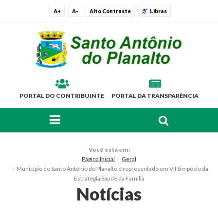
A+
A-
Alto Contraste
Libras
PORTAL DO CONTRIBUINTE
PORTAL DA TRANSPARÊNCIA
FAÇA SUA BUSCA PELO SITE
O Município
Você está em:
Página Inicial
Geral
Histórico
Município de Santo Antônio do Planalto é representado em VII Simpósio da
Estratégia Saúde da Família
Localização
Notícias
Símbolos