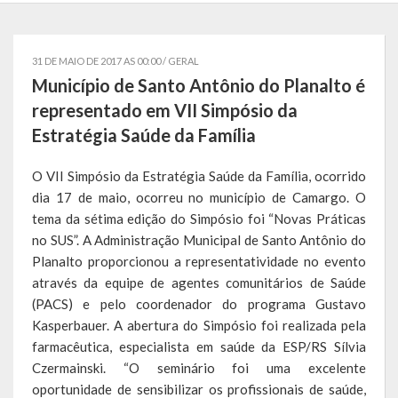
Governo
31 DE MAIO DE 2017 AS 00:00 /
GERAL
Administração
Município de Santo Antônio do Planalto é
Administrações Anteriores
representado em VII Simpósio da
Estratégia Saúde da Família
Secretarias
O VII Simpósio da Estratégia Saúde da Família, ocorrido
Estrutura e Competências
dia 17 de maio, ocorreu no município de Camargo. O
Educação e Cultura
tema da sétima edição do Simpósio foi “Novas Práticas
no SUS”. A Administração Municipal de Santo Antônio do
Obras e Viação
Planalto proporcionou a representatividade no evento
através da equipe de agentes comunitários de Saúde
Saúde e Assistência Social
(PACS) e pelo coordenador do programa Gustavo
Kasperbauer. A abertura do Simpósio foi realizada pela
Desenvolvimento, Indústria, Comércio, Turismo, Trânsito e
farmacêutica, especialista em saúde da ESP/RS Sílvia
Serviços Urbanos
Czermainski. “O seminário foi uma excelente
oportunidade de sensibilizar os profissionais de saúde,
Cultura e Turismo