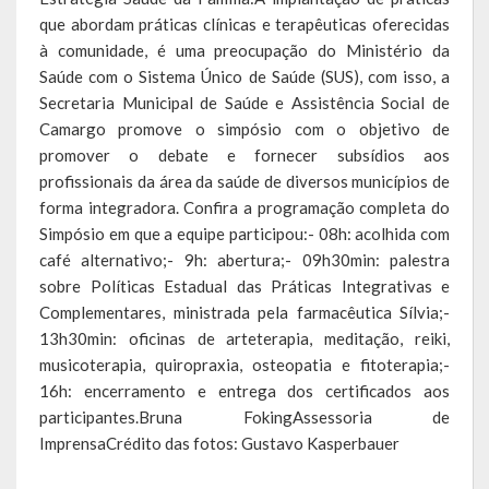
que abordam práticas clínicas e terapêuticas oferecidas
Relatório Circunstanciado
à comunidade, é uma preocupação do Ministério da
Saúde com o Sistema Único de Saúde (SUS), com isso, a
Editais
Secretaria Municipal de Saúde e Assistência Social de
RPPS
Camargo promove o simpósio com o objetivo de
promover o debate e fornecer subsídios aos
RGF
profissionais da área da saúde de diversos municípios de
forma integradora. Confira a programação completa do
RREO
Simpósio em que a equipe participou:- 08h: acolhida com
café alternativo;- 9h: abertura;- 09h30min: palestra
Publicações Diversas
sobre Políticas Estadual das Práticas Integrativas e
Eleições Conselho Tutelar
Complementares, ministrada pela farmacêutica Sílvia;-
13h30min: oficinas de arteterapia, meditação, reiki,
Licitações
musicoterapia, quiropraxia, osteopatia e fitoterapia;-
16h: encerramento e entrega dos certificados aos
Transparência
participantes.Bruna FokingAssessoria de
ImprensaCrédito das fotos: Gustavo Kasperbauer
Portal da Transparência