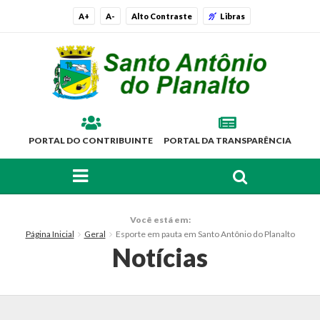
A+
A-
Alto Contraste
Libras
PORTAL DO CONTRIBUINTE
PORTAL DA TRANSPARÊNCIA
FAÇA SUA BUSCA PELO SITE
O Município
Você está em:
Página Inicial
Geral
Esporte em pauta em Santo Antônio do Planalto
Histórico
Notícias
Localização
Símbolos