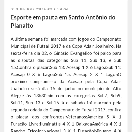
Governo
05 DE JUNHO DE 2017 AS 00:00 /
GERAL
Esporte em pauta em Santo Antônio do
Administração
Planalto
Administrações Anteriores
A última semana foi marcada com jogos do Campeonato
Municipal de Futsal 2017 e da Copa Adair Joalheiro. Na
Secretarias
sexta-feira dia 02, o Ginásio Evangélico foi palco para
Estrutura e Competências
as disputas das categorias Sub 11, Sub 13, e Sub
15.Confira o placar:Sub 13: Acesap 1 X 6 LagoaSub 11:
Educação e Cultura
Acesap 0 X 6 LagoaSub 15: Acesap 2 X 1 LagoaO
próximo compromisso da Acesap pela Copa Adair
Obras e Viação
Joalheiro será dia 15 de junho no município de Alto
Alegre às 13h30min com as categorias Sub7, Sub9,
Saúde e Assistência Social
Sub11, Sub 13 e Sub15.Já o sábado foi marcado pela
segunda rodada do Campeonato de Futsal 2017, confira
Desenvolvimento, Indústria, Comércio, Turismo, Trânsito e
Serviços Urbanos
o placar dos confrontos:Veteranos:America 5 X 1
Furacão Livre:Iluminattis 4 X 1 BaixadaAmérica 4 X 1
Cultura e Turismo
Rancho TricolorNacional 3 X 1 FuracãoMinuano 4 X