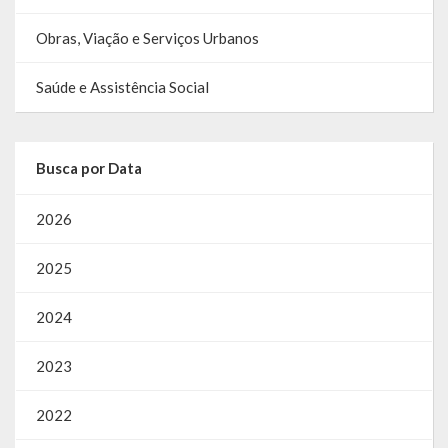
SIC
Obras, Viação e Serviços Urbanos
Contratos
Saúde e Assistência Social
Concurso Público
Processo Seletivo
Busca por Data
Carta de Serviços
2026
Repasses e Transferências
2025
2024
2023
2022