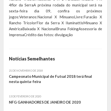
4flor da SerraA próxima rodada do municipal será na
Calendário de Eventos
sexta-feira dia 09, confira os próximos
jogos:Veteranos:Nacional X MinuanoLivre:Furacão X
Galeria de Fotos
Rancho TricolorFlor da Serra X IluminattisMinuano X
AméricaBaixada X NacionalBruna FokingAssessoria de
Publicações
ImprensaCrédito das fotos: divulgação
Conselhos Municipais
Planos
Notícias Semelhantes
Contas Públicas
21 DE NOVEMBRO DE 2018
Demonstrativos Contábeis
Campeonato Municipal de Futsal 2018 terá final
nesta quinta-feira
Prestação de Contas
Leis Orçamentárias
13 DE FEVEREIRO DE 2020
NFG GANHADORES DE JANEIRO DE 2020
Leis e Decretos