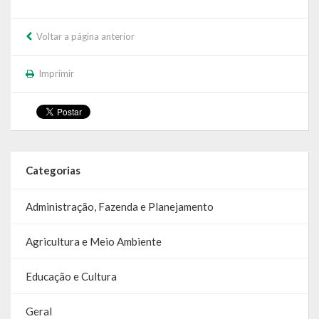
Relatório Circunstanciado
Voltar a página anterior
Editais
Imprimir
RPPS
RGF
RREO
Categorias
Publicações Diversas
Eleições Conselho Tutelar
Administração, Fazenda e Planejamento
Licitações
Agricultura e Meio Ambiente
Transparência
Educação e Cultura
Portal da Transparência
Geral