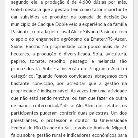
segundo ele, a produção é de 4.600 dúzias por mês.
SIC
Galeti destaca que a gestão tem como fator importante
dar subsídios ao produtor na tomada de decisão.Do
Contratos
município de Cacique Doble veio a experiência da família
Pasinato, contada pelo casal Alci e Silvana Pasinato com
Concurso Público
o apoio do engenheiro agrônomo da Emater/RS-Ascar,
Sidnei Bacchi. Na propriedade com pouco mais de 27
Processo Seletivo
hectares, a produção é diversificada. Soja, avicultura,
Carta de Serviços
pepino, tomate, repolho, pêssego e melancia são
produzidos lá. Sobre a inserção no Programa Alci foi
Repasses e Transferências
categórico, “quando fomos convidados, abraçamos com
bastante convicção, por acreditar que a gestão na
propriedade é indispensável. Às vezes tem uma atividade
que não está sendo rentável ou tem que fazer de outra
de maneira diferenciada”, disse Alci.Além dos relatos, os
participantes puderam conferir duas palestras. Um dos
palestrantes, o professor e doutor da Universidade
Federal do Rio Grande do Sul, Lovois de Andrade Miguel,
falou sobre gestão rural e indicadores econômicos para