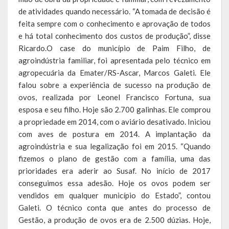
de atividades quando necessário. “A tomada de decisão é
Relatório Circunstanciado
feita sempre com o conhecimento e aprovação de todos
e há total conhecimento dos custos de produção”, disse
Editais
Ricardo.O case do município de Paim Filho, de
RPPS
agroindústria familiar, foi apresentada pelo técnico em
agropecuária da Emater/RS-Ascar, Marcos Galeti. Ele
RGF
falou sobre a experiência de sucesso na produção de
ovos, realizada por Leonel Francisco Fortuna, sua
RREO
esposa e seu filho. Hoje são 2.700 galinhas. Ele comprou
a propriedade em 2014, com o aviário desativado. Iniciou
Publicações Diversas
com aves de postura em 2014. A implantação da
Eleições Conselho Tutelar
agroindústria e sua legalização foi em 2015. “Quando
fizemos o plano de gestão com a família, uma das
Licitações
prioridades era aderir ao Susaf. No início de 2017
conseguimos essa adesão. Hoje os ovos podem ser
Transparência
vendidos em qualquer município do Estado”, contou
Galeti. O técnico conta que antes do processo de
Portal da Transparência
Gestão, a produção de ovos era de 2.500 dúzias. Hoje,