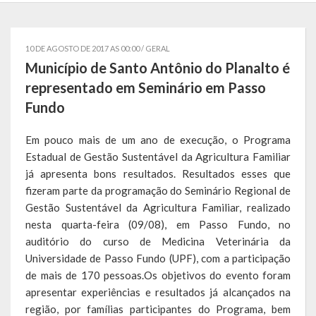
Governo
10 DE AGOSTO DE 2017 AS 00:00 /
GERAL
Administração
Município de Santo Antônio do Planalto é
Administrações Anteriores
representado em Seminário em Passo
Fundo
Secretarias
Em pouco mais de um ano de execução, o Programa
Estrutura e Competências
Estadual de Gestão Sustentável da Agricultura Familiar
Educação e Cultura
já apresenta bons resultados. Resultados esses que
fizeram parte da programação do Seminário Regional de
Obras e Viação
Gestão Sustentável da Agricultura Familiar, realizado
nesta quarta-feira (09/08), em Passo Fundo, no
Saúde e Assistência Social
auditório do curso de Medicina Veterinária da
Universidade de Passo Fundo (UPF), com a participação
Desenvolvimento, Indústria, Comércio, Turismo, Trânsito e
de mais de 170 pessoas.Os objetivos do evento foram
Serviços Urbanos
apresentar experiências e resultados já alcançados na
região, por famílias participantes do Programa, bem
Cultura e Turismo