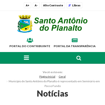
A+
A-
Alto Contraste
Libras
PORTAL DO CONTRIBUINTE
PORTAL DA TRANSPARÊNCIA
FAÇA SUA BUSCA PELO SITE
O Município
Você está em:
Página Inicial
Geral
Histórico
Município de Santo Antônio do Planalto é representado em Seminário em
Passo Fundo
Localização
Notícias
Símbolos