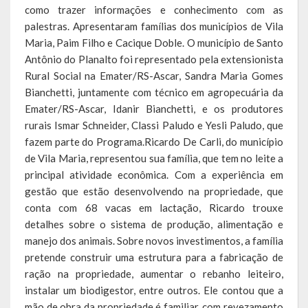
como trazer informações e conhecimento com as
palestras. Apresentaram famílias dos municípios de Vila
Calendário de Eventos
Maria, Paim Filho e Cacique Doble. O município de Santo
Galeria de Fotos
Antônio do Planalto foi representado pela extensionista
Rural Social na Emater/RS-Ascar, Sandra Maria Gomes
Publicações
Bianchetti, juntamente com técnico em agropecuária da
Emater/RS-Ascar, Idanir Bianchetti, e os produtores
Conselhos Municipais
rurais Ismar Schneider, Classi Paludo e Yesli Paludo, que
fazem parte do Programa.Ricardo De Carli, do município
Planos
de Vila Maria, representou sua família, que tem no leite a
principal atividade econômica. Com a experiência em
Contas Públicas
gestão que estão desenvolvendo na propriedade, que
conta com 68 vacas em lactação, Ricardo trouxe
Demonstrativos Contábeis
detalhes sobre o sistema de produção, alimentação e
Prestação de Contas
manejo dos animais. Sobre novos investimentos, a família
pretende construir uma estrutura para a fabricação de
Leis Orçamentárias
ração na propriedade, aumentar o rebanho leiteiro,
instalar um biodigestor, entre outros. Ele contou que a
Leis e Decretos
mão de obra da propriedade é familiar, com revezamento