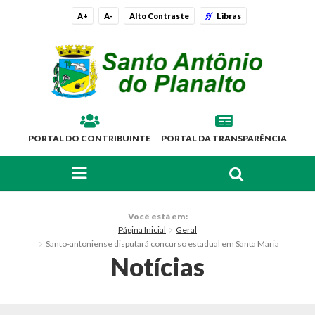
A+
A-
Alto Contraste
Libras
PORTAL DO CONTRIBUINTE
PORTAL DA TRANSPARÊNCIA
FAÇA SUA BUSCA PELO SITE
O Município
Você está em:
Página Inicial
Geral
Histórico
Santo-antoniense disputará concurso estadual em Santa Maria
Notícias
Localização
Símbolos