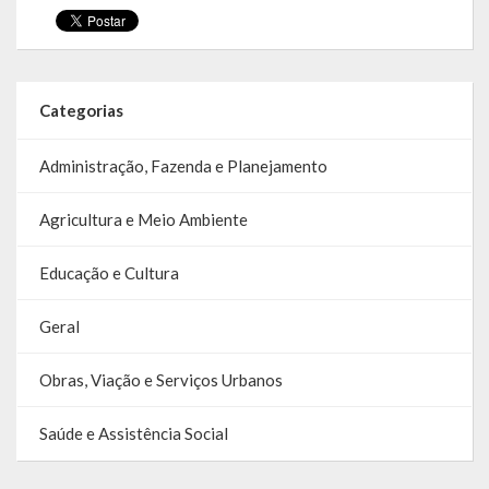
SIC
Contratos
Categorias
Concurso Público
Processo Seletivo
Administração, Fazenda e Planejamento
Carta de Serviços
Agricultura e Meio Ambiente
Repasses e Transferências
Educação e Cultura
Geral
Obras, Viação e Serviços Urbanos
Saúde e Assistência Social