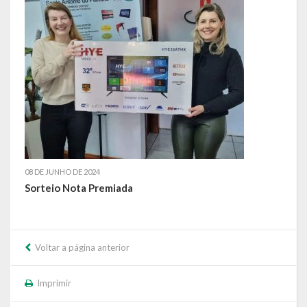
Relatório Circunstanciado
Editais
RPPS
RGF
RREO
Publicações Diversas
08 DE JUNHO DE 2024
Sorteio Nota Premiada
Eleições Conselho Tutelar
Licitações
Voltar a página anterior
Transparência
Imprimir
Portal da Transparência