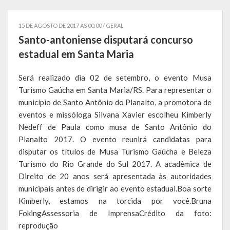
Governo
15 DE AGOSTO DE 2017 AS 00:00 /
GERAL
Administração
Santo-antoniense disputará concurso
estadual em Santa Maria
Administrações Anteriores
Será realizado dia 02 de setembro, o evento Musa
Secretarias
Turismo Gaúcha em Santa Maria/RS. Para representar o
município de Santo Antônio do Planalto, a promotora de
Estrutura e Competências
eventos e missóloga Silvana Xavier escolheu Kimberly
Educação e Cultura
Nedeff de Paula como musa de Santo Antônio do
Planalto 2017. O evento reunirá candidatas para
Obras e Viação
disputar os títulos de Musa Turismo Gaúcha e Beleza
Turismo do Rio Grande do Sul 2017. A acadêmica de
Saúde e Assistência Social
Direito de 20 anos será apresentada às autoridades
municipais antes de dirigir ao evento estadual.Boa sorte
Desenvolvimento, Indústria, Comércio, Turismo, Trânsito e
Kimberly, estamos na torcida por você.Bruna
Serviços Urbanos
FokingAssessoria de ImprensaCrédito da foto:
reprodução
Cultura e Turismo