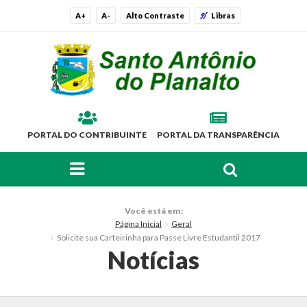
A+
A-
Alto Contraste
Libras
PORTAL DO CONTRIBUINTE
PORTAL DA TRANSPARÊNCIA
FAÇA SUA BUSCA PELO SITE
O Município
Você está em:
Página Inicial
Geral
Histórico
Solicite sua Carteirinha para Passe Livre Estudantil 2017
Notícias
Localização
Símbolos