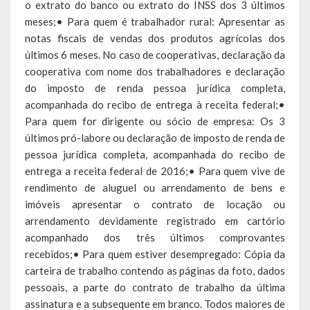
o extrato do banco ou extrato do INSS dos 3 últimos
SIC
meses;• Para quem é trabalhador rural: Apresentar as
notas fiscais de vendas dos produtos agrícolas dos
Contratos
últimos 6 meses. No caso de cooperativas, declaração da
cooperativa com nome dos trabalhadores e declaração
Concurso Público
do imposto de renda pessoa jurídica completa,
Processo Seletivo
acompanhada do recibo de entrega à receita federal;•
Para quem for dirigente ou sócio de empresa: Os 3
Carta de Serviços
últimos pró-labore ou declaração de imposto de renda de
pessoa jurídica completa, acompanhada do recibo de
Repasses e Transferências
entrega a receita federal de 2016;• Para quem vive de
rendimento de aluguel ou arrendamento de bens e
imóveis apresentar o contrato de locação ou
arrendamento devidamente registrado em cartório
acompanhado dos três últimos comprovantes
recebidos;• Para quem estiver desempregado: Cópia da
carteira de trabalho contendo as páginas da foto, dados
pessoais, a parte do contrato de trabalho da última
assinatura e a subsequente em branco. Todos maiores de