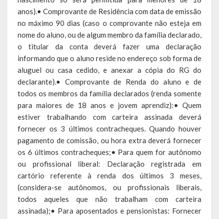
anos).• Comprovante de Residência com data de emissão
Relatório Circunstanciado
no máximo 90 dias (caso o comprovante não esteja em
Editais
nome do aluno, ou de algum membro da família declarado,
o titular da conta deverá fazer uma declaração
RPPS
informando que o aluno reside no endereço sob forma de
aluguel ou casa cedido, e anexar a cópia do RG do
RGF
declarante).• Comprovante de Renda do aluno e de
todos os membros da família declarados (renda somente
RREO
para maiores de 18 anos e jovem aprendiz):• Quem
estiver trabalhando com carteira assinada deverá
Publicações Diversas
fornecer os 3 últimos contracheques. Quando houver
Eleições Conselho Tutelar
pagamento de comissão, ou hora extra deverá fornecer
os 6 últimos contracheques;• Para quem for autônomo
Licitações
ou profissional liberal: Declaração registrada em
cartório referente à renda dos últimos 3 meses,
Transparência
(considera-se autônomos, ou profissionais liberais,
todos aqueles que não trabalham com carteira
Portal da Transparência
assinada);• Para aposentados e pensionistas: Fornecer