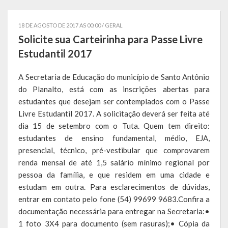
Governo
18 DE AGOSTO DE 2017 AS 00:00 /
GERAL
Administração
Solicite sua Carteirinha para Passe Livre
Estudantil 2017
Administrações Anteriores
A Secretaria de Educação do município de Santo Antônio
Secretarias
do Planalto, está com as inscrições abertas para
estudantes que desejam ser contemplados com o Passe
Estrutura e Competências
Livre Estudantil 2017. A solicitação deverá ser feita até
Educação e Cultura
dia 15 de setembro com o Tuta. Quem tem direito:
estudantes de ensino fundamental, médio, EJA,
Obras e Viação
presencial, técnico, pré-vestibular que comprovarem
renda mensal de até 1,5 salário mínimo regional por
Saúde e Assistência Social
pessoa da família, e que residem em uma cidade e
estudam em outra. Para esclarecimentos de dúvidas,
Desenvolvimento, Indústria, Comércio, Turismo, Trânsito e
entrar em contato pelo fone (54) 99699 9683.Confira a
Serviços Urbanos
documentação necessária para entregar na Secretaria:•
1 foto 3X4 para documento (sem rasuras);• Cópia da
Cultura e Turismo