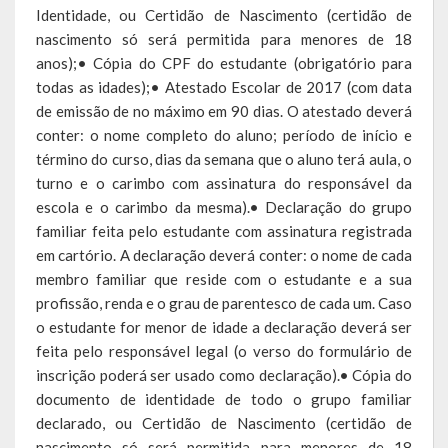
Identidade, ou Certidão de Nascimento (certidão de
nascimento só será permitida para menores de 18
Calendário de Eventos
anos);• Cópia do CPF do estudante (obrigatório para
Galeria de Fotos
todas as idades);• Atestado Escolar de 2017 (com data
de emissão de no máximo em 90 dias. O atestado deverá
Publicações
conter: o nome completo do aluno; período de início e
término do curso, dias da semana que o aluno terá aula, o
Conselhos Municipais
turno e o carimbo com assinatura do responsável da
escola e o carimbo da mesma).• Declaração do grupo
Planos
familiar feita pelo estudante com assinatura registrada
em cartório. A declaração deverá conter: o nome de cada
Contas Públicas
membro familiar que reside com o estudante e a sua
profissão, renda e o grau de parentesco de cada um. Caso
Demonstrativos Contábeis
o estudante for menor de idade a declaração deverá ser
Prestação de Contas
feita pelo responsável legal (o verso do formulário de
inscrição poderá ser usado como declaração).• Cópia do
Leis Orçamentárias
documento de identidade de todo o grupo familiar
declarado, ou Certidão de Nascimento (certidão de
Leis e Decretos
nascimento só será permitida para menores de 18