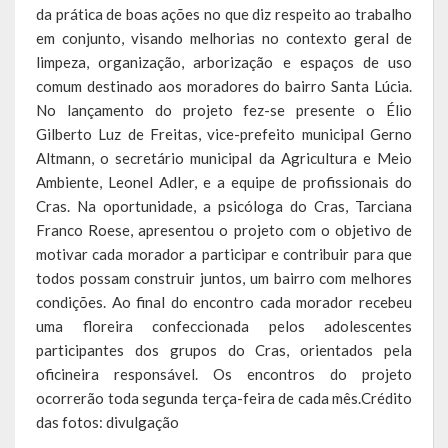
da prática de boas ações no que diz respeito ao trabalho
em conjunto, visando melhorias no contexto geral de
Calendário de Eventos
limpeza, organização, arborização e espaços de uso
Galeria de Fotos
comum destinado aos moradores do bairro Santa Lúcia.
No lançamento do projeto fez-se presente o Élio
Publicações
Gilberto Luz de Freitas, vice-prefeito municipal Gerno
Altmann, o secretário municipal da Agricultura e Meio
Conselhos Municipais
Ambiente, Leonel Adler, e a equipe de profissionais do
Cras. Na oportunidade, a psicóloga do Cras, Tarciana
Planos
Franco Roese, apresentou o projeto com o objetivo de
motivar cada morador a participar e contribuir para que
Contas Públicas
todos possam construir juntos, um bairro com melhores
condições. Ao final do encontro cada morador recebeu
Demonstrativos Contábeis
uma floreira confeccionada pelos adolescentes
Prestação de Contas
participantes dos grupos do Cras, orientados pela
oficineira responsável. Os encontros do projeto
Leis Orçamentárias
ocorrerão toda segunda terça-feira de cada mês.Crédito
das fotos: divulgação
Leis e Decretos