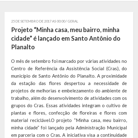
Governo
25 DE SETEMBRO DE 2017 AS 00:00 /
GERAL
Administração
Projeto “Minha casa, meu bairro, minha
Administrações Anteriores
cidade” é lançado em Santo Antônio do
Planalto
Secretarias
O mês de setembro foi marcado por várias atividades no
Estrutura e Competências
Centro de Referência da Assistência Social (Cras), do
Educação e Cultura
município de Santo Antônio do Planalto. A proximidade
da estação das flores despertou a necessidade de
Obras e Viação
projetos de melhorias e embelezamento do ambiente de
trabalho, além do desenvolvimento de atividades com os
Saúde e Assistência Social
grupos do Cras. Essas atividades integram o cultivo de
plantas e flores, confecção de floreiras e flores com
Desenvolvimento, Indústria, Comércio, Turismo, Trânsito e
material reciclável.O projeto “Minha casa, meu bairro,
Serviços Urbanos
minha cidade” foi lançado pela Administração Municipal
em parceria com o Cras. A iniciativa visa a continuidade
Cultura e Turismo