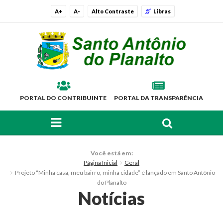
A+
A-
Alto Contraste
Libras
PORTAL DO CONTRIBUINTE
PORTAL DA TRANSPARÊNCIA
FAÇA SUA BUSCA PELO SITE
O Município
Você está em:
Página Inicial
Geral
Histórico
Projeto “Minha casa, meu bairro, minha cidade” é lançado em Santo Antônio
do Planalto
Localização
Notícias
Símbolos