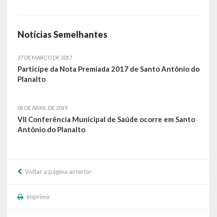
Relatório Circunstanciado
Notícias Semelhantes
Editais
RPPS
27 DE MARÇO DE 2017
Participe da Nota Premiada 2017 de Santo Antônio do
RGF
Planalto
RREO
01 DE ABRIL DE 2019
Publicações Diversas
VII Conferência Municipal de Saúde ocorre em Santo
Antônio do Planalto
Eleições Conselho Tutelar
Licitações
Voltar a página anterior
Transparência
Imprimir
Portal da Transparência