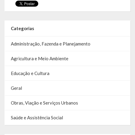
SIC
Contratos
Categorias
Concurso Público
Administração, Fazenda e Planejamento
Processo Seletivo
Agricultura e Meio Ambiente
Carta de Serviços
Repasses e Transferências
Educação e Cultura
Geral
Obras, Viação e Serviços Urbanos
Saúde e Assistência Social