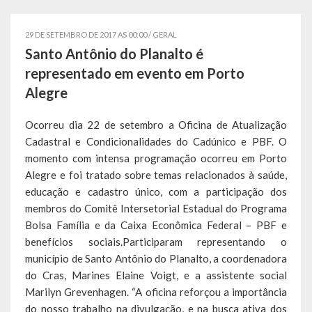
Governo
29 DE SETEMBRO DE 2017 AS 00:00 /
GERAL
Administração
Santo Antônio do Planalto é
representado em evento em Porto
Administrações Anteriores
Alegre
Secretarias
Ocorreu dia 22 de setembro a Oficina de Atualização
Estrutura e Competências
Cadastral e Condicionalidades do Cadúnico e PBF. O
momento com intensa programação ocorreu em Porto
Educação e Cultura
Alegre e foi tratado sobre temas relacionados à saúde,
educação e cadastro único, com a participação dos
Obras e Viação
membros do Comitê Intersetorial Estadual do Programa
Bolsa Família e da Caixa Econômica Federal – PBF e
Saúde e Assistência Social
benefícios sociais.Participaram representando o
município de Santo Antônio do Planalto, a coordenadora
Desenvolvimento, Indústria, Comércio, Turismo, Trânsito e
do Cras, Marines Elaine Voigt, e a assistente social
Serviços Urbanos
Marilyn Grevenhagen. “A oficina reforçou a importância
Cultura e Turismo
do nosso trabalho na divulgação, e na busca ativa dos