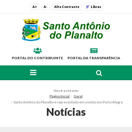
A+
A-
Alto Contraste
Libras
PORTAL DO CONTRIBUINTE
PORTAL DA TRANSPARÊNCIA
FAÇA SUA BUSCA PELO SITE
O Município
Você está em:
Página Inicial
Geral
Histórico
Santo Antônio do Planalto é representado em evento em Porto Alegre
Notícias
Localização
Símbolos