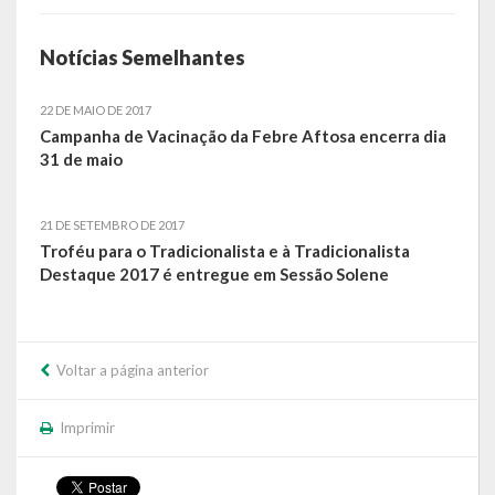
Relatório Circunstanciado
Notícias Semelhantes
Editais
22 DE MAIO DE 2017
RPPS
Campanha de Vacinação da Febre Aftosa encerra dia
31 de maio
RGF
RREO
21 DE SETEMBRO DE 2017
Troféu para o Tradicionalista e à Tradicionalista
Publicações Diversas
Destaque 2017 é entregue em Sessão Solene
Eleições Conselho Tutelar
Licitações
Voltar a página anterior
Transparência
Imprimir
Portal da Transparência