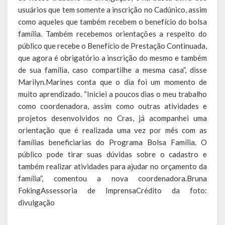
usuários que tem somente a inscrição no Cadúnico, assim
Calendário de Eventos
como aqueles que também recebem o benefício do bolsa
família. Também recebemos orientações a respeito do
Galeria de Fotos
público que recebe o Benefício de Prestação Continuada,
que agora é obrigatório a inscrição do mesmo e também
Publicações
de sua família, caso compartilhe a mesma casa”, disse
Marilyn.Marines conta que o dia foi um momento de
Conselhos Municipais
muito aprendizado. “Iniciei a poucos dias o meu trabalho
como coordenadora, assim como outras atividades e
Planos
projetos desenvolvidos no Cras, já acompanhei uma
orientação que é realizada uma vez por mês com as
Contas Públicas
famílias beneficiarias do Programa Bolsa Família. O
Demonstrativos Contábeis
público pode tirar suas dúvidas sobre o cadastro e
também realizar atividades para ajudar no orçamento da
Prestação de Contas
família”, comentou a nova coordenadora.Bruna
FokingAssessoria de ImprensaCrédito da foto:
Leis Orçamentárias
divulgação
Leis e Decretos