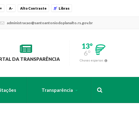
+
A-
Alto Contraste
Libras
administracao@santoantoniodoplanalto.rs.gov.br
13°
6°
RTAL DA TRANSPARÊNCIA
Chuvas esparsas
citações
Transparência