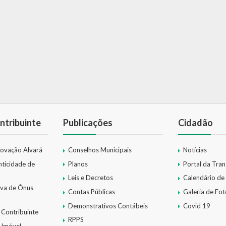
ntribuinte
Publicações
Cidadão
novação Alvará
Conselhos Municipais
Notícias
nticidade de
Planos
Portal da Tra
Leis e Decretos
Calendário de
iva de Ônus
Contas Públicas
Galeria de Fot
Demonstrativos Contábeis
Covid 19
 Contribuinte
RPPS
 Imóvel