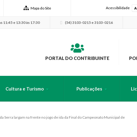
Acessibilidade
Mapa do Site
A
s 11:45 e 13:30 às 17:30
(54) 3103-0215 e 3103-0216
PORTAL DO CONTRIBUINTE
PO
Cultura e Turismo
Publicações
Li
USCA PELO SITE
 da Serra largam na frente no jogo de ida da Final do Campeonato Municipal de