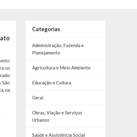
Categorias
nato
Administração, Fazenda e
Planejamento
mento
Agricultura e Meio Ambiente
ra os
ocado
m São
Educação e Cultura
ca na
Geral
Obras, Viação e Serviços
Urbanos
Saúde e Assistência Social