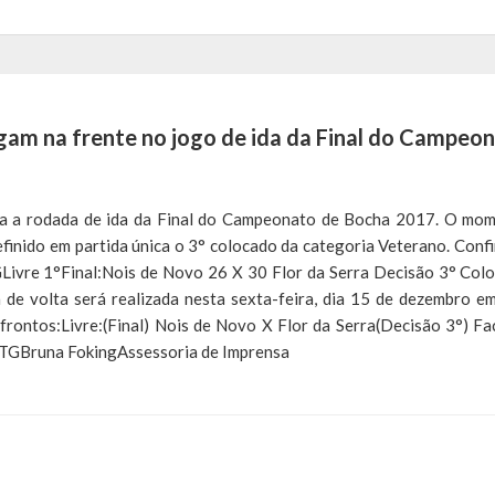
rgam na frente no jogo de ida da Final do Campeo
zada a rodada de ida da Final do Campeonato de Bocha 2017. O mo
inido em partida única o 3° colocado da categoria Veterano. Confi
GLivre 1°Final:Nois de Novo 26 X 30 Flor da Serra Decisão 3° Col
 de volta será realizada nesta sexta-feira, dia 15 de dezembro e
frontos:Livre:(Final) Nois de Novo X Flor da Serra(Decisão 3°) Fa
 CTGBruna FokingAssessoria de Imprensa