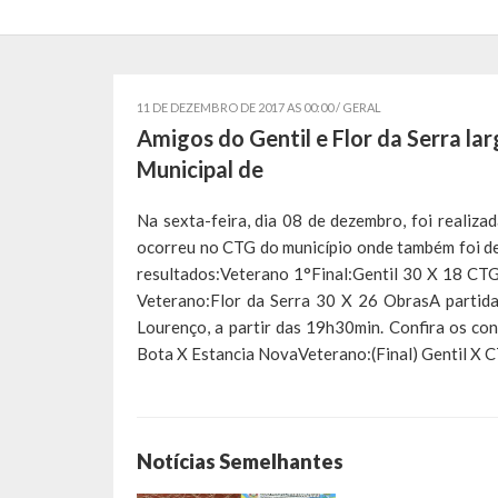
11 DE DEZEMBRO DE 2017 AS 00:00 /
GERAL
Amigos do Gentil e Flor da Serra la
Municipal de
Na sexta-feira, dia 08 de dezembro, foi reali
ocorreu no CTG do município onde também foi def
resultados:Veterano 1°Final:Gentil 30 X 18 CT
Veterano:Flor da Serra 30 X 26 ObrasA partida
Lourenço, a partir das 19h30min. Confira os con
Bota X Estancia NovaVeterano:(Final) Gentil X
Notícias Semelhantes