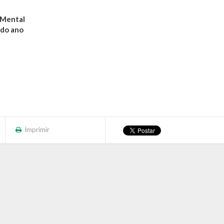
 Mental
 do ano
Imprimir