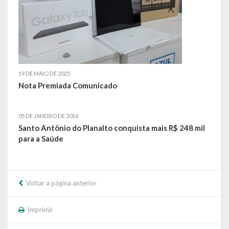
Relatório Circunstanciado
Editais
RPPS
19 DE MAIO DE 2025
RGF
Nota Premiada Comunicado
RREO
05 DE JANEIRO DE 2016
Publicações Diversas
Santo Antônio do Planalto conquista mais R$ 248 mil
para a Saúde
Eleições Conselho Tutelar
Licitações
Voltar a página anterior
Transparência
Imprimir
Portal da Transparência