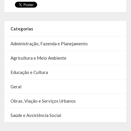
SIC
Contratos
Categorias
Concurso Público
Administração, Fazenda e Planejamento
Processo Seletivo
Carta de Serviços
Agricultura e Meio Ambiente
Repasses e Transferências
Educação e Cultura
Geral
Obras, Viação e Serviços Urbanos
Saúde e Assistência Social