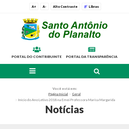
A+
A-
Alto Contraste
Libras
PORTAL DO CONTRIBUINTE
PORTAL DA TRANSPARÊNCIA
FAÇA SUA BUSCA PELO SITE
O Município
Você está em:
Página Inicial
Geral
Histórico
Início do Ano Letivo 2018 na Emei Professora Marisa Margarida
Notícias
Localização
Símbolos