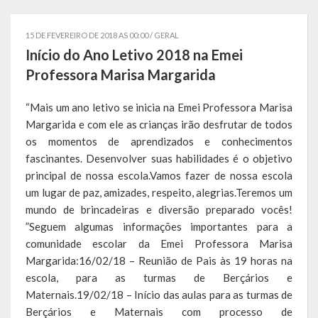
Governo
15 DE FEVEREIRO DE 2018 AS 00:00 /
GERAL
Administração
Início do Ano Letivo 2018 na Emei
Professora Marisa Margarida
Administrações Anteriores
“Mais um ano letivo se inicia na Emei Professora Marisa
Secretarias
Margarida e com ele as crianças irão desfrutar de todos
os momentos de aprendizados e conhecimentos
Estrutura e Competências
fascinantes. Desenvolver suas habilidades é o objetivo
Educação e Cultura
principal de nossa escola.Vamos fazer de nossa escola
um lugar de paz, amizades, respeito, alegrias.Teremos um
Obras e Viação
mundo de brincadeiras e diversão preparado vocês!
”Seguem algumas informações importantes para a
Saúde e Assistência Social
comunidade escolar da Emei Professora Marisa
Margarida:16/02/18 – Reunião de Pais às 19 horas na
Desenvolvimento, Indústria, Comércio, Turismo, Trânsito e
escola, para as turmas de Berçários e
Serviços Urbanos
Maternais.19/02/18 – Início das aulas para as turmas de
Berçários e Maternais com processo de
Cultura e Turismo