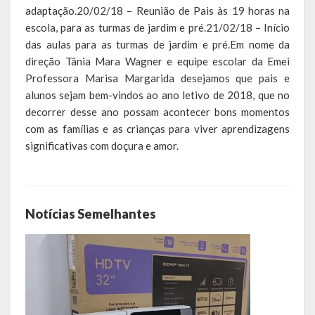
adaptação.20/02/18 – Reunião de Pais às 19 horas na
escola, para as turmas de jardim e pré.21/02/18 – Início
Calendário de Eventos
das aulas para as turmas de jardim e pré.Em nome da
Galeria de Fotos
direção Tânia Mara Wagner e equipe escolar da Emei
Professora Marisa Margarida desejamos que pais e
Publicações
alunos sejam bem-vindos ao ano letivo de 2018, que no
decorrer desse ano possam acontecer bons momentos
Conselhos Municipais
com as famílias e as crianças para viver aprendizagens
significativas com doçura e amor.
Planos
Contas Públicas
Notícias Semelhantes
Demonstrativos Contábeis
Prestação de Contas
Leis Orçamentárias
Leis e Decretos