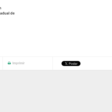
m
adual de
Imprimir