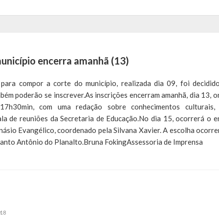
município encerra amanhã (13)
para compor a corte do município, realizada dia 09, foi decidid
ém poderão se inscrever.As inscrições encerram amanhã, dia 13, o
 17h30min, com uma redação sobre conhecimentos culturais,
ala de reuniões da Secretaria de Educação.No dia 15, ocorrerá o e
násio Evangélico, coordenado pela Silvana Xavier. A escolha ocorre
 Santo Antônio do Planalto.Bruna FokingAssessoria de Imprensa
18