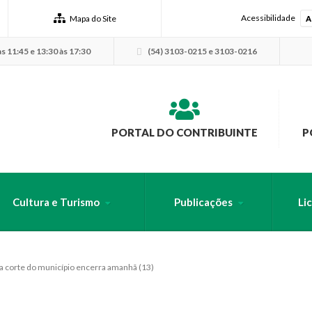
Acessibilidade
Mapa do Site
A
s 11:45 e 13:30 às 17:30
(54) 3103-0215 e 3103-0216
PORTAL DO CONTRIBUINTE
P
Cultura e Turismo
Publicações
Li
USCA PELO SITE
a corte do município encerra amanhã (13)