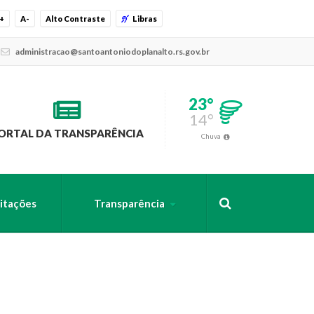
+
A-
Alto Contraste
Libras
administracao@santoantoniodoplanalto.rs.gov.br
23°
14°
ORTAL DA TRANSPARÊNCIA
Chuva
citações
Transparência