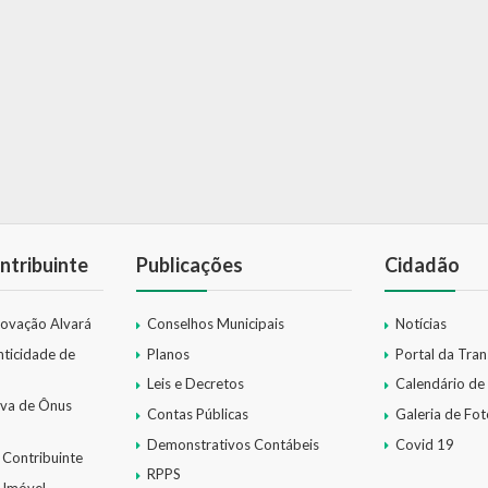
ntribuinte
Publicações
Cidadão
novação Alvará
Conselhos Municipais
Notícias
nticidade de
Planos
Portal da Tra
Leis e Decretos
Calendário de
iva de Ônus
Contas Públicas
Galeria de Fot
Demonstrativos Contábeis
Covid 19
 Contribuinte
RPPS
 Imóvel