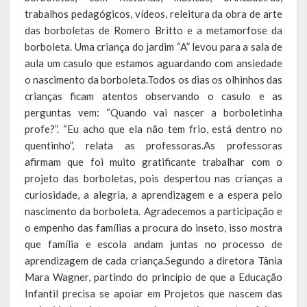
trabalhos pedagógicos, vídeos, releitura da obra de arte
Calendário de Eventos
das borboletas de Romero Britto e a metamorfose da
borboleta. Uma criança do jardim “A” levou para a sala de
Galeria de Fotos
aula um casulo que estamos aguardando com ansiedade
o nascimento da borboleta.Todos os dias os olhinhos das
Publicações
crianças ficam atentos observando o casulo e as
perguntas vem: “Quando vai nascer a borboletinha
Conselhos Municipais
profe?”. “Eu acho que ela não tem frio, está dentro no
quentinho”, relata as professoras.As professoras
Planos
afirmam que foi muito gratificante trabalhar com o
projeto das borboletas, pois despertou nas crianças a
Contas Públicas
curiosidade, a alegria, a aprendizagem e a espera pelo
Demonstrativos Contábeis
nascimento da borboleta. Agradecemos a participação e
o empenho das famílias a procura do inseto, isso mostra
Prestação de Contas
que família e escola andam juntas no processo de
aprendizagem de cada criança.Segundo a diretora Tânia
Leis Orçamentárias
Mara Wagner, partindo do princípio de que a Educação
Infantil precisa se apoiar em Projetos que nascem das
Leis e Decretos