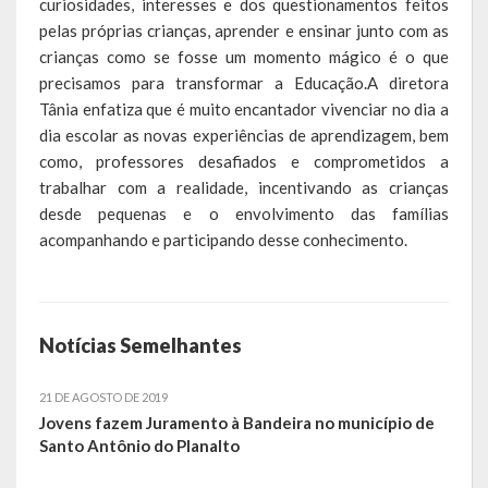
curiosidades, interesses e dos questionamentos feitos
Relatório Circunstanciado
pelas próprias crianças, aprender e ensinar junto com as
crianças como se fosse um momento mágico é o que
Editais
precisamos para transformar a Educação.A diretora
Tânia enfatiza que é muito encantador vivenciar no dia a
RPPS
dia escolar as novas experiências de aprendizagem, bem
como, professores desafiados e comprometidos a
RGF
trabalhar com a realidade, incentivando as crianças
desde pequenas e o envolvimento das famílias
RREO
acompanhando e participando desse conhecimento.
Publicações Diversas
Eleições Conselho Tutelar
Notícias Semelhantes
Licitações
21 DE AGOSTO DE 2019
Transparência
Jovens fazem Juramento à Bandeira no município de
Santo Antônio do Planalto
Portal da Transparência