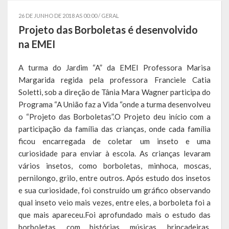
Governo
26 DE JUNHO DE 2018 AS 00:00 /
GERAL
Projeto das Borboletas é desenvolvido
Administração
na EMEI
Administrações Anteriores
A turma do Jardim “A” da EMEI Professora Marisa
Margarida regida pela professora Franciele Catia
Secretarias
Soletti, sob a direção de Tânia Mara Wagner participa do
Estrutura e Competências
Programa “A União faz a Vida “onde a turma desenvolveu
o “Projeto das Borboletas”.O Projeto deu início com a
Educação e Cultura
participação da família das crianças, onde cada família
ficou encarregada de coletar um inseto e uma
Obras e Viação
curiosidade para enviar à escola. As crianças levaram
vários insetos, como borboletas, minhoca, moscas,
Saúde e Assistência Social
pernilongo, grilo, entre outros. Após estudo dos insetos
e sua curiosidade, foi construído um gráfico observando
Desenvolvimento, Indústria, Comércio, Turismo, Trânsito e
Serviços Urbanos
qual inseto veio mais vezes, entre eles, a borboleta foi a
que mais apareceu.Foi aprofundado mais o estudo das
Cultura e Turismo
borboletas, com histórias, músicas, brincadeiras,