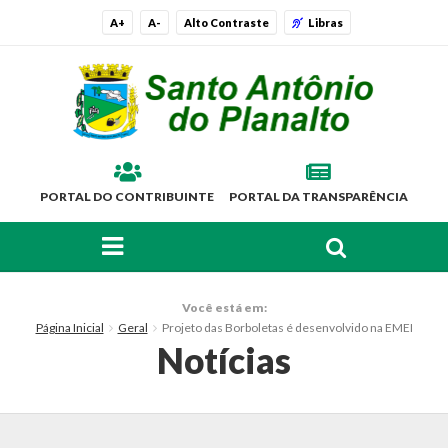
A+
A-
Alto Contraste
Libras
PORTAL DO CONTRIBUINTE
PORTAL DA TRANSPARÊNCIA
FAÇA SUA BUSCA PELO SITE
O Município
Você está em:
Página Inicial
Geral
Projeto das Borboletas é desenvolvido na EMEI
Histórico
Notícias
Localização
Símbolos