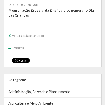
SIC
05 DE OUTUBRO DE 2018
Programação Especial da Emei para comemorar o Dia
Contratos
das Crianças
Concurso Público
Processo Seletivo
Voltar a página anterior
Carta de Serviços
Imprimir
Repasses e Transferências
Categorias
Administração, Fazenda e Planejamento
Agricultura e Meio Ambiente