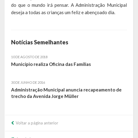
do que o mundo irá pensar. A Administração Municipal
Calendário de Eventos
deseja a todas as crianças um feliz e abençoado dia.
Galeria de Fotos
Publicações
Notícias Semelhantes
Conselhos Municipais
10 DE AGOSTO DE 2018
Município realiza Oficina das Famílias
Planos
Contas Públicas
30 DE JUNHO DE 2016
Administração Municipal anuncia recapeamento de
Demonstrativos Contábeis
trecho da Avenida Jorge Müller
Prestação de Contas
Leis Orçamentárias
Voltar a página anterior
Leis e Decretos