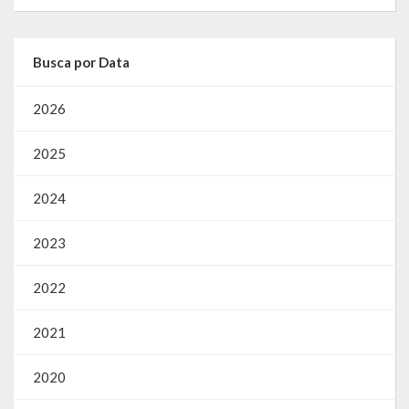
SIC
Contratos
Busca por Data
Concurso Público
2026
Processo Seletivo
2025
Carta de Serviços
2024
Repasses e Transferências
2023
2022
2021
2020