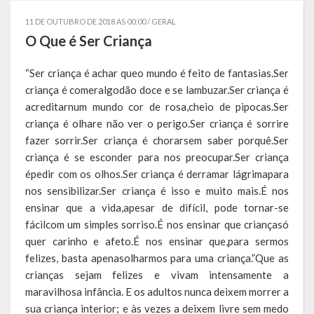
Governo
11 DE OUTUBRO DE 2018 AS 00:00 /
GERAL
O Que é Ser Criança
Administração
“Ser criança é achar queo mundo é feito de fantasias.Ser
Administrações Anteriores
criança é comeralgodão doce e se lambuzar.Ser criança é
acreditarnum mundo cor de rosa,cheio de pipocas.Ser
Secretarias
criança é olhare não ver o perigo.Ser criança é sorrire
fazer sorrir.Ser criança é chorarsem saber porquê.Ser
Estrutura e Competências
criança é se esconder para nos preocupar.Ser criança
Educação e Cultura
épedir com os olhos.Ser criança é derramar lágrimapara
nos sensibilizar.Ser criança é isso e muito mais.É nos
Obras e Viação
ensinar que a vida,apesar de difícil, pode tornar-se
fácilcom um simples sorriso.É nos ensinar que criançasó
Saúde e Assistência Social
quer carinho e afeto.É nos ensinar que,para sermos
felizes, basta apenasolharmos para uma criança.”Que as
Desenvolvimento, Indústria, Comércio, Turismo, Trânsito e
crianças sejam felizes e vivam intensamente a
Serviços Urbanos
maravilhosa infância. E os adultos nunca deixem morrer a
sua criança interior; e às vezes a deixem livre sem medo
Cultura e Turismo