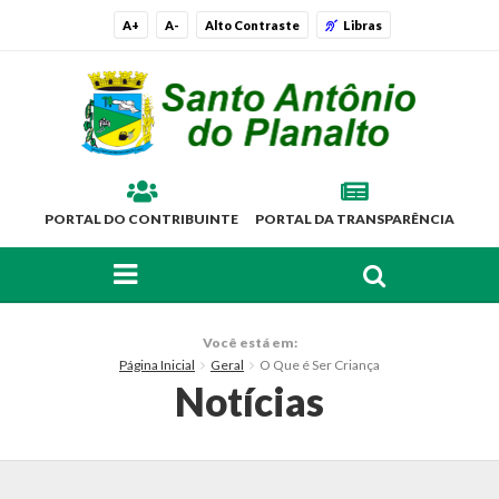
A+
A-
Alto Contraste
Libras
PORTAL DO CONTRIBUINTE
PORTAL DA TRANSPARÊNCIA
FAÇA SUA BUSCA PELO SITE
O Município
Você está em:
Página Inicial
Geral
O Que é Ser Criança
Histórico
Notícias
Localização
Símbolos