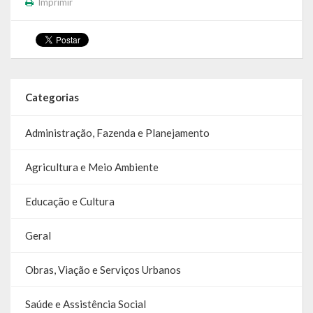
Imprimir
Relatório Circunstanciado
Editais
RPPS
Categorias
RGF
Administração, Fazenda e Planejamento
RREO
Agricultura e Meio Ambiente
Publicações Diversas
Eleições Conselho Tutelar
Educação e Cultura
Licitações
Geral
Transparência
Obras, Viação e Serviços Urbanos
Portal da Transparência
Saúde e Assistência Social