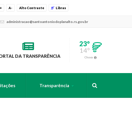
+
A-
Alto Contraste
Libras
administracao@santoantoniodoplanalto.rs.gov.br
23°
14°
ORTAL DA TRANSPARÊNCIA
Chuva
citações
Transparência