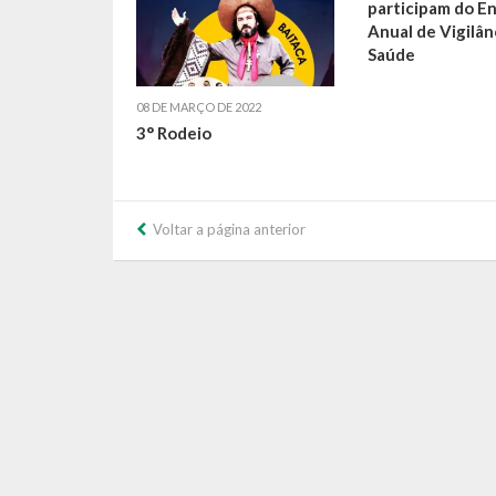
participam do E
Anual de Vigilân
Saúde
08 DE MARÇO DE 2022
3° Rodeio
Voltar a página anterior