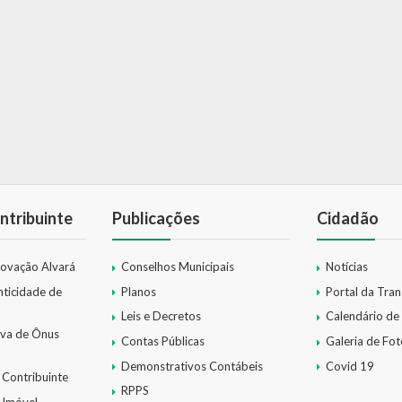
ntribuinte
Publicações
Cidadão
novação Alvará
Conselhos Municipais
Notícias
nticidade de
Planos
Portal da Tra
Leis e Decretos
Calendário de
iva de Ônus
Contas Públicas
Galeria de Fot
Demonstrativos Contábeis
Covid 19
 Contribuinte
RPPS
 Imóvel