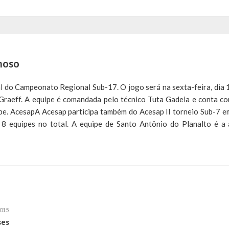
moso
l do Campeonato Regional Sub-17. O jogo será na sexta-feira, dia 
 Graeff. A equipe é comandada pelo técnico Tuta Gadeia e conta c
pe. AcesapA Acesap participa também do Acesap II torneio Sub-7 e
ar 8 equipes no total. A equipe de Santo Antônio do Planalto é a 
015
ses