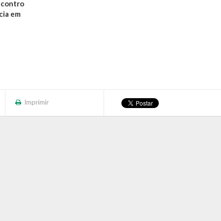
ncontro
cia em
Imprimir