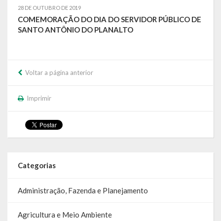
28 DE OUTUBRO DE 2019
Relatório Circunstanciado
COMEMORAÇÃO DO DIA DO SERVIDOR PÚBLICO DE
SANTO ANTÔNIO DO PLANALTO
Editais
RPPS
Voltar a página anterior
RGF
RREO
Imprimir
Publicações Diversas
Eleições Conselho Tutelar
Licitações
Categorias
Transparência
Administração, Fazenda e Planejamento
Portal da Transparência
Agricultura e Meio Ambiente