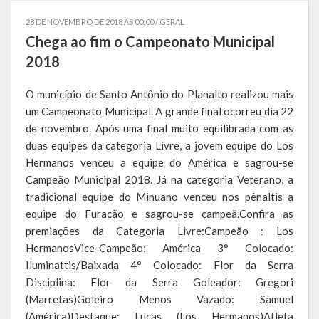
Governo
28 DE NOVEMBRO DE 2018 AS 00:00 /
GERAL
Chega ao fim o Campeonato Municipal
Administração
2018
Administrações Anteriores
O município de Santo Antônio do Planalto realizou mais
um Campeonato Municipal. A grande final ocorreu dia 22
Secretarias
de novembro. Após uma final muito equilibrada com as
Estrutura e Competências
duas equipes da categoria Livre, a jovem equipe do Los
Hermanos venceu a equipe do América e sagrou-se
Educação e Cultura
Campeão Municipal 2018. Já na categoria Veterano, a
tradicional equipe do Minuano venceu nos pênaltis a
Obras e Viação
equipe do Furacão e sagrou-se campeã.Confira as
premiações da Categoria Livre:Campeão : Los
Saúde e Assistência Social
HermanosVice-Campeão: América 3° Colocado:
Iluminattis/Baixada 4° Colocado: Flor da Serra
Desenvolvimento, Indústria, Comércio, Turismo, Trânsito e
Serviços Urbanos
Disciplina: Flor da Serra Goleador: Gregori
(Marretas)Goleiro Menos Vazado: Samuel
Cultura e Turismo
(América)Destaque: Lucas (Los Hermanos)Atleta