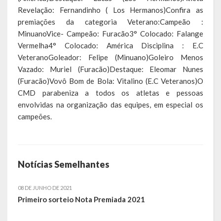
Revelação: Fernandinho ( Los Hermanos)Confira as
Calendário de Eventos
premiações da categoria Veterano:Campeão :
MinuanoVice- Campeão: Furacão3° Colocado: Falange
Galeria de Fotos
Vermelha4° Colocado: América Disciplina : E.C
VeteranoGoleador: Felipe (Minuano)Goleiro Menos
Publicações
Vazado: Muriel (Furacão)Destaque: Eleomar Nunes
(Furacão)Vovô Bom de Bola: Vitalino (E.C Veteranos)O
Conselhos Municipais
CMD parabeniza a todos os atletas e pessoas
envolvidas na organização das equipes, em especial os
Planos
campeões.
Contas Públicas
Demonstrativos Contábeis
Notícias Semelhantes
Prestação de Contas
08 DE JUNHO DE 2021
Leis Orçamentárias
Primeiro sorteio Nota Premiada 2021
Leis e Decretos