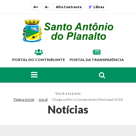
A+
A-
Alto Contraste
Libras
PORTAL DO CONTRIBUINTE
PORTAL DA TRANSPARÊNCIA
FAÇA SUA BUSCA PELO SITE
O Município
Você está em:
Página Inicial
Geral
Chega ao fim o Campeonato Municipal 2018
Histórico
Notícias
Localização
Símbolos