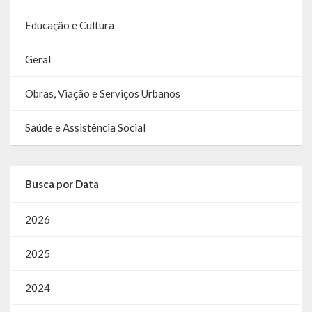
SIC
Educação e Cultura
Contratos
Geral
Concurso Público
Obras, Viação e Serviços Urbanos
Processo Seletivo
Saúde e Assistência Social
Carta de Serviços
Repasses e Transferências
Busca por Data
2026
2025
2024