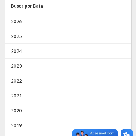
Busca por Data
SIC
Contratos
2026
Concurso Público
2025
Processo Seletivo
2024
Carta de Serviços
2023
Repasses e Transferências
2022
2021
2020
2019