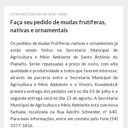
Governo
27 DE MARÇO DE 2019 AS 00:00 /
GERAL
Administração
Faça seu pedido de mudas frutíferas,
nativas e ornamentais
Administrações Anteriores
Os pedidos de mudas frutíferas, nativas e ornamentais já
Secretarias
estão sendo feitos na Secretaria Municipal de
Agricultura e Meio Ambiente de Santo Antônio do
Estrutura e Competências
Planalto. Serão repassadas a preço de custo, com alta
Educação e Cultura
qualidade e produtividade a todos que tiverem interesse,
através da parceria entre a Secretaria Municipal de
Obras e Viação
Agricultura e Meio Ambiente e o Viveiro Kowaleski.A
primeira entrega dos pedidos será no dia 03 de julho e a
Saúde e Assistência Social
segunda entrega será no dia 23 de agosto. A Secretaria
Municipal de Agricultura e Meio Ambiente está com nova
Desenvolvimento, Indústria, Comércio, Turismo, Trânsito e
fachada, localizada na Rua Adolfo Schneider, nº 640.
Serviços Urbanos
Para mais informações, entre em contato pelo fone (54)
3377-1816.
Cultura e Turismo