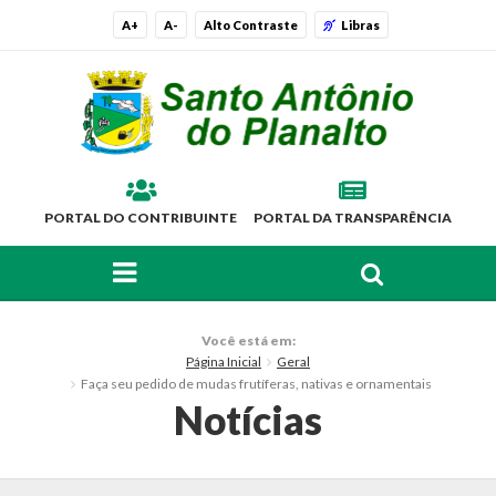
A+
A-
Alto Contraste
Libras
PORTAL DO CONTRIBUINTE
PORTAL DA TRANSPARÊNCIA
FAÇA SUA BUSCA PELO SITE
O Município
Você está em:
Página Inicial
Geral
Histórico
Faça seu pedido de mudas frutíferas, nativas e ornamentais
Notícias
Localização
Símbolos