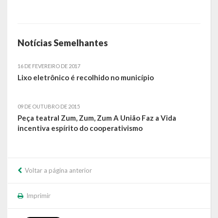
Calendário de Eventos
Galeria de Fotos
Notícias Semelhantes
Publicações
16 DE FEVEREIRO DE 2017
Lixo eletrônico é recolhido no município
Conselhos Municipais
Planos
09 DE OUTUBRO DE 2015
Peça teatral Zum, Zum, Zum A União Faz a Vida
Contas Públicas
incentiva espírito do cooperativismo
Demonstrativos Contábeis
Prestação de Contas
Voltar a página anterior
Leis Orçamentárias
Imprimir
Leis e Decretos