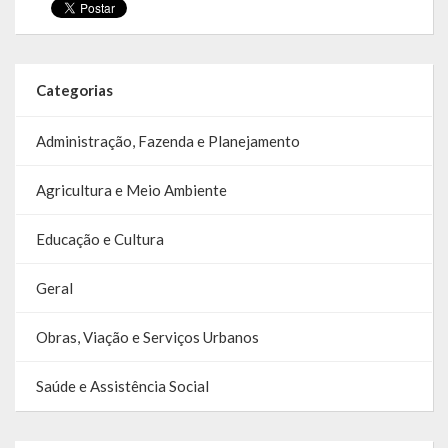
Relatório Circunstanciado
Editais
Categorias
RPPS
Administração, Fazenda e Planejamento
RGF
Agricultura e Meio Ambiente
RREO
Educação e Cultura
Publicações Diversas
Eleições Conselho Tutelar
Geral
Licitações
Obras, Viação e Serviços Urbanos
Transparência
Saúde e Assistência Social
Portal da Transparência