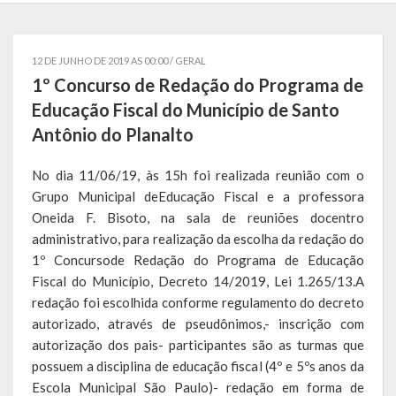
Governo
12 DE JUNHO DE 2019 AS 00:00 /
GERAL
Administração
1º Concurso de Redação do Programa de
Administrações Anteriores
Educação Fiscal do Município de Santo
Antônio do Planalto
Secretarias
No dia 11/06/19, às 15h foi realizada reunião com o
Estrutura e Competências
Grupo Municipal deEducação Fiscal e a professora
Educação e Cultura
Oneida F. Bisoto, na sala de reuniões docentro
administrativo, para realização da escolha da redação do
Obras e Viação
1º Concursode Redação do Programa de Educação
Fiscal do Município, Decreto 14/2019, Lei 1.265/13.A
Saúde e Assistência Social
redação foi escolhida conforme regulamento do decreto
autorizado, através de pseudônimos,- inscrição com
Desenvolvimento, Indústria, Comércio, Turismo, Trânsito e
autorização dos pais- participantes são as turmas que
Serviços Urbanos
possuem a disciplina de educação fiscal (4º e 5ºs anos da
Escola Municipal São Paulo)- redação em forma de
Cultura e Turismo