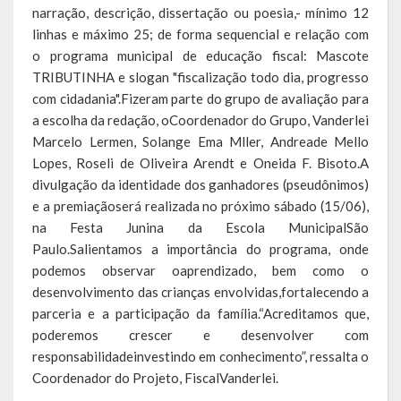
narração, descrição, dissertação ou poesia,- mínimo 12
linhas e máximo 25; de forma sequencial e relação com
Calendário de Eventos
o programa municipal de educação fiscal: Mascote
Galeria de Fotos
TRIBUTINHA e slogan "fiscalização todo dia, progresso
com cidadania".Fizeram parte do grupo de avaliação para
Publicações
a escolha da redação, oCoordenador do Grupo, Vanderlei
Marcelo Lermen, Solange Ema Mller, Andreade Mello
Conselhos Municipais
Lopes, Roseli de Oliveira Arendt e Oneida F. Bisoto.A
divulgação da identidade dos ganhadores (pseudônimos)
Planos
e a premiaçãoserá realizada no próximo sábado (15/06),
na Festa Junina da Escola MunicipalSão
Contas Públicas
Paulo.Salientamos a importância do programa, onde
podemos observar oaprendizado, bem como o
Demonstrativos Contábeis
desenvolvimento das crianças envolvidas,fortalecendo a
Prestação de Contas
parceria e a participação da família.“Acreditamos que,
poderemos crescer e desenvolver com
Leis Orçamentárias
responsabilidadeinvestindo em conhecimento”, ressalta o
Coordenador do Projeto, FiscalVanderlei.
Leis e Decretos