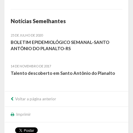
Relatório Circunstanciado
Notícias Semelhantes
Editais
RPPS
25 DE JULHO DE 2020
BOLETIM EPIDEMIOLÓGICO SEMANAL-SANTO
RGF
ANTÔNIO DO PLANALTO-RS
RREO
14 DE NOVEMBRO DE 2017
Publicações Diversas
Talento descoberto em Santo Antônio do Planalto
Eleições Conselho Tutelar
Licitações
Voltar a página anterior
Transparência
Imprimir
Portal da Transparência