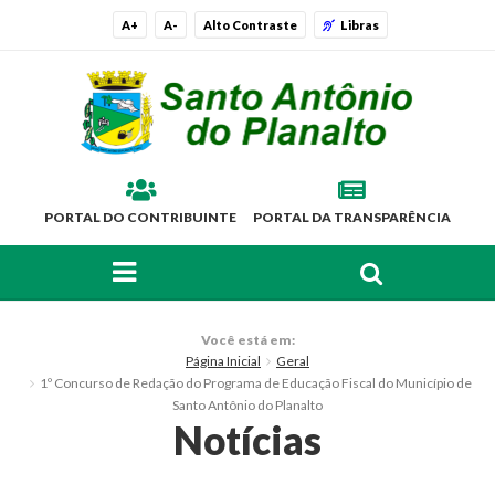
A+
A-
Alto Contraste
Libras
PORTAL DO CONTRIBUINTE
PORTAL DA TRANSPARÊNCIA
FAÇA SUA BUSCA PELO SITE
O Município
Você está em:
Página Inicial
Geral
Histórico
1º Concurso de Redação do Programa de Educação Fiscal do Município de
Santo Antônio do Planalto
Localização
Notícias
Símbolos