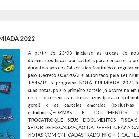
MIADA 2022
A partir de 23/03 inicia-se as trocas de not
documentos fiscais por cautelas para concorrer a pr
durante o ano nos 04 sorteios, instituído e regulame
pelo Decreto 008/2022 e autorizado pela Lei Muni
1.545/18 o programa NOTA PREMIADA 2022.Tr
suas notas, pois o primeiro sorteio já ocorre na em 
onde concorrem as cautelas azuis (para contribuin
geral) e as cautelas amarelas (exclusivas 
estudantes)FORMAS E DOCUMENTOS P
TROCATROQUE SEUS DOCUMENTOS FISCAI
SETOR DE FISCALIZAÇÃO DA PREFEITURA? A CA
NOTAS COM CPF CADASTRADO NFG = 1 CAUTEL