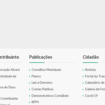
ntribuinte
Publicações
Cidadão
novação Alvará
Conselhos Municipais
Notícias
nticidade de
Planos
Portal da Tra
Leis e Decretos
Calendário de
iva de Ônus
Contas Públicas
Galeria de Fot
Demonstrativos Contábeis
Covid 19
 Contribuinte
RPPS
 Imóvel