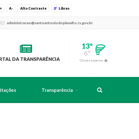
+
A-
Alto Contraste
Libras
administracao@santoantoniodoplanalto.rs.gov.br
13°
6°
RTAL DA TRANSPARÊNCIA
Chuvas esparsas
citações
Transparência