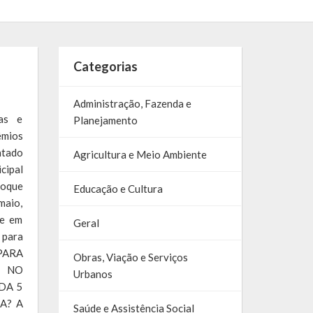
Categorias
Administração, Fazenda e
as e
Planejamento
êmios
ntado
Agricultura e Meio Ambiente
cipal
oque
Educação e Cultura
maio,
te em
Geral
para
ARA
Obras, Viação e Serviços
S NO
Urbanos
DA 5
A? A
Saúde e Assistência Social