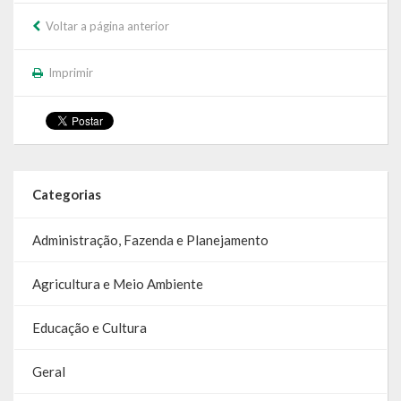
Relatório Circunstanciado
Voltar a página anterior
Editais
Imprimir
RPPS
RGF
RREO
Categorias
Publicações Diversas
Administração, Fazenda e Planejamento
Eleições Conselho Tutelar
Agricultura e Meio Ambiente
Licitações
Educação e Cultura
Transparência
Geral
Portal da Transparência