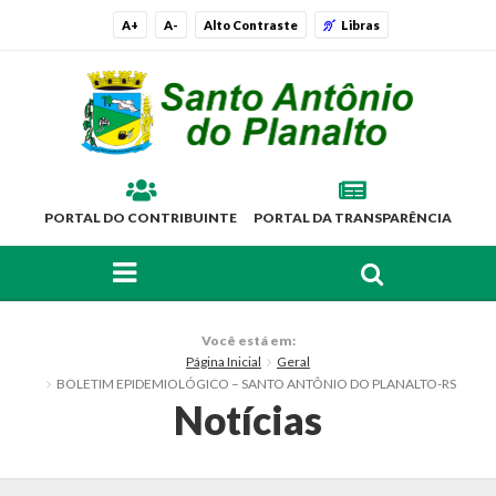
A+
A-
Alto Contraste
Libras
PORTAL DO CONTRIBUINTE
PORTAL DA TRANSPARÊNCIA
FAÇA SUA BUSCA PELO SITE
O Município
Você está em:
Página Inicial
Geral
Histórico
BOLETIM EPIDEMIOLÓGICO – SANTO ANTÔNIO DO PLANALTO-RS
Notícias
Localização
Símbolos