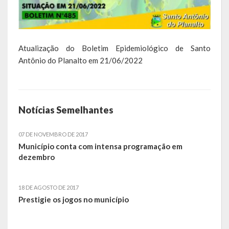
Calendário de Eventos
Galeria de Fotos
Atualização do Boletim Epidemiológico de Santo
Antônio do Planalto em 21/06/2022
Publicações
Conselhos Municipais
Notícias Semelhantes
Planos
Contas Públicas
07 DE NOVEMBRO DE 2017
Município conta com intensa programação em
Demonstrativos Contábeis
dezembro
Prestação de Contas
18 DE AGOSTO DE 2017
Leis Orçamentárias
Prestigie os jogos no município
Leis e Decretos