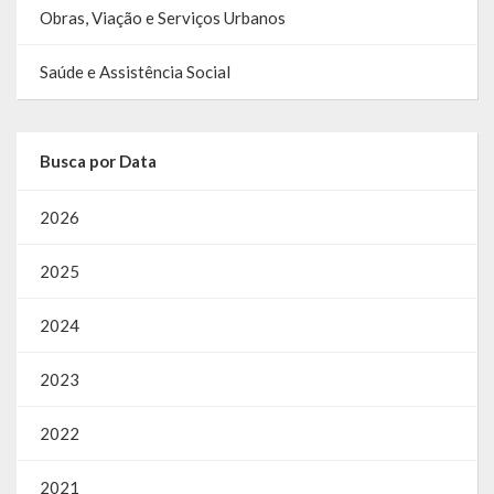
Obras, Viação e Serviços Urbanos
SIC
Contratos
Saúde e Assistência Social
Concurso Público
Busca por Data
Processo Seletivo
Carta de Serviços
2026
Repasses e Transferências
2025
2024
2023
2022
2021