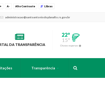
+
A-
Alto Contraste
Libras
administracao@santoantoniodoplanalto.rs.gov.br
22°
15°
RTAL DA TRANSPARÊNCIA
Chuvas esparsas
citações
Transparência