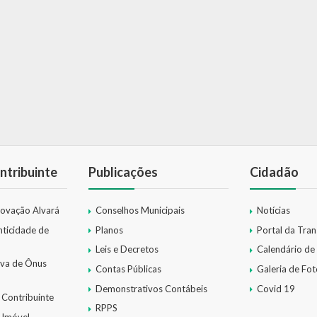
ntribuinte
Publicações
Cidadão
novação Alvará
Conselhos Municipais
Notícias
nticidade de
Planos
Portal da Tra
Leis e Decretos
Calendário de
iva de Ônus
Contas Públicas
Galeria de Fot
Demonstrativos Contábeis
Covid 19
 Contribuinte
RPPS
 Imóvel