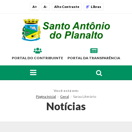
A+
A-
Alto Contraste
Libras
PORTAL DO CONTRIBUINTE
PORTAL DA TRANSPARÊNCIA
FAÇA SUA BUSCA PELO SITE
O Município
Você está em:
Página Inicial
Geral
Sarau Literário
Histórico
Notícias
Localização
Símbolos