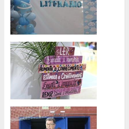
Calendário de Eventos
Galeria de Fotos
Publicações
Conselhos Municipais
Planos
Contas Públicas
Demonstrativos Contábeis
Prestação de Contas
Leis Orçamentárias
Leis e Decretos