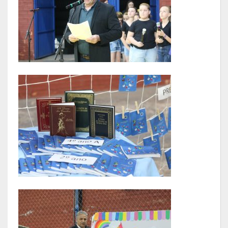
Relatório Circunstanciado
Editais
RPPS
RGF
RREO
Publicações Diversas
Eleições Conselho Tutelar
Licitações
Transparência
Portal da Transparência