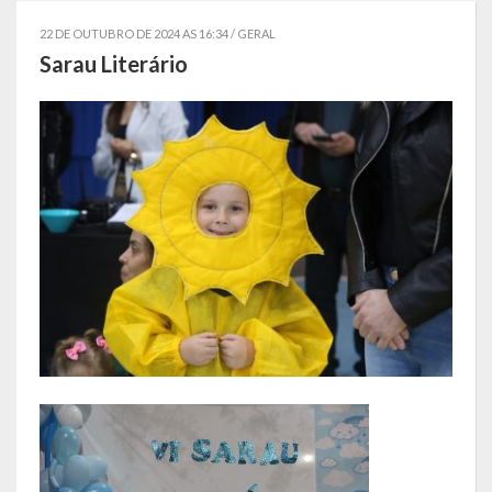
Governo
22 DE OUTUBRO DE 2024 AS 16:34 /
GERAL
Sarau Literário
Administração
Administrações Anteriores
Secretarias
Estrutura e Competências
Educação e Cultura
Obras e Viação
Saúde e Assistência Social
Desenvolvimento, Indústria, Comércio, Turismo, Trânsito e
Serviços Urbanos
Cultura e Turismo