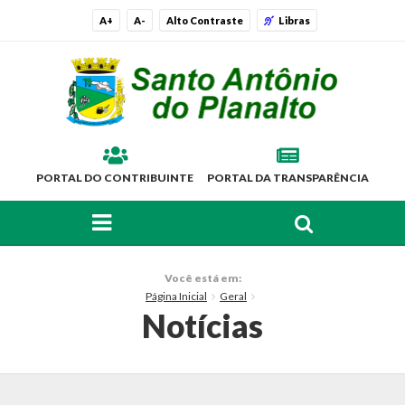
A+
A-
Alto Contraste
Libras
PORTAL DO CONTRIBUINTE
PORTAL DA TRANSPARÊNCIA
FAÇA SUA BUSCA PELO SITE
O Município
Você está em:
Página Inicial
Geral
Histórico
Notícias
Localização
Símbolos