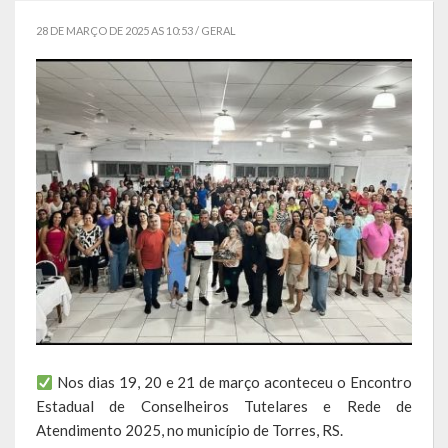
Governo
28 DE MARÇO DE 2025 AS 10:53 /
GERAL
Administração
Administrações Anteriores
Secretarias
Estrutura e Competências
Educação e Cultura
Obras e Viação
Saúde e Assistência Social
Desenvolvimento, Indústria, Comércio, Turismo, Trânsito e
Nos dias 19, 20 e 21 de março aconteceu o Encontro
Serviços Urbanos
Estadual de Conselheiros Tutelares e Rede de
Atendimento 2025, no município de Torres, RS.
Cultura e Turismo