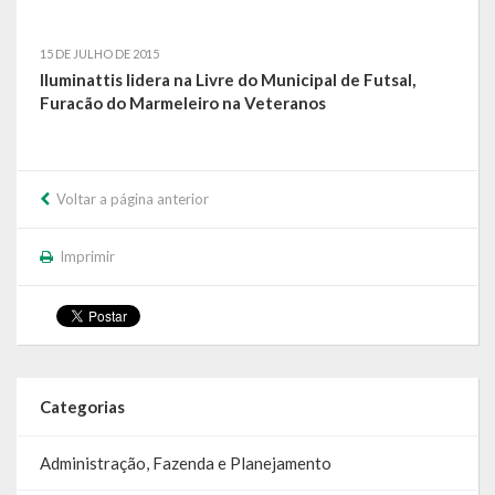
Relatório Circunstanciado
15 DE JULHO DE 2015
Editais
Iluminattis lidera na Livre do Municipal de Futsal,
Furacão do Marmeleiro na Veteranos
RPPS
RGF
Voltar a página anterior
RREO
Imprimir
Publicações Diversas
Eleições Conselho Tutelar
Licitações
Categorias
Transparência
Administração, Fazenda e Planejamento
Portal da Transparência