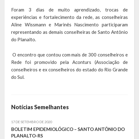
Foram 3 dias de muito aprendizado, trocas de
Calendário de Eventos
experiências e fortalecimento da rede, as conselheiras
Aline Wissmann e Marinês Nascimento participaram
Galeria de Fotos
representando as demais conselheiras de Santo Antônio
do Planalto.
Publicações
Conselhos Municipais
️ O encontro que contou com mais de 300 conselheiros e
Rede foi promovido pela Aconturs (Associação de
Planos
conselheiros e ex conselheiros do estado do Rio Grande
do Sul.
Contas Públicas
Demonstrativos Contábeis
Notícias Semelhantes
Prestação de Contas
Leis Orçamentárias
17 DE SETEMBRO DE 2020
BOLETIM EPIDEMIOLÓGICO – SANTO ANTÔNIO DO
Leis e Decretos
PLANALTO-RS