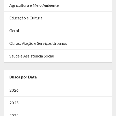
Agricultura e Meio Ambiente
SIC
Contratos
Educação e Cultura
Concurso Público
Geral
Processo Seletivo
Obras, Viação e Serviços Urbanos
Carta de Serviços
Saúde e Assistência Social
Repasses e Transferências
Busca por Data
2026
2025
2024