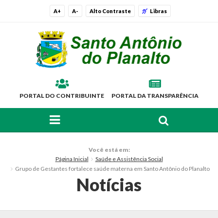
A+
A-
Alto Contraste
Libras
PORTAL DO CONTRIBUINTE
PORTAL DA TRANSPARÊNCIA
FAÇA SUA BUSCA PELO SITE
O Município
Você está em:
Página Inicial
Saúde e Assistência Social
Histórico
Grupo de Gestantes fortalece saúde materna em Santo Antônio do Planalto
Notícias
Localização
Símbolos