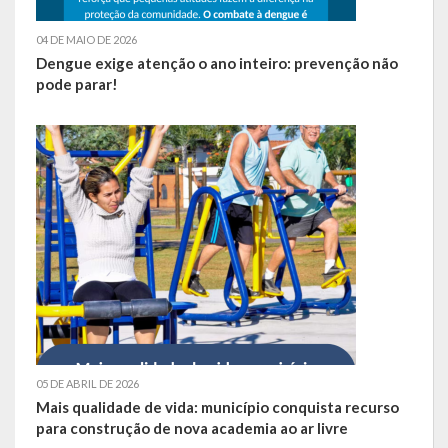
SIC
04 DE MAIO DE 2026
Dengue exige atenção o ano inteiro: prevenção não
Contratos
pode parar!
Concurso Público
Processo Seletivo
Carta de Serviços
Repasses e Transferências
05 DE ABRIL DE 2026
Mais qualidade de vida: município conquista recurso
para construção de nova academia ao ar livre