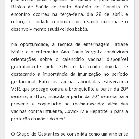
Básica de Saúde de Santo Antônio do Planalto. O
Calendário de Eventos
encontro ocorreu na terça-feira, dia 28 de abril, e
reforça o cuidado contínuo com a saúde materna e o
Galeria de Fotos
desenvolvimento saudável dos bebês.
Publicações
Na oportunidade, a técnica de enfermagem Tatiane
Maier e a enfermeira Ana Paula Vergutz conduziram
Conselhos Municipais
orientações sobre o calendário vacinal disponível
gratuitamente pelo SUS, esclarecendo dúvidas e
Planos
destacando a importância da imunização no período
Contas Públicas
gestacional. Entre as vacinas abordadas estiveram a
VSR, que protege contra a bronquiolite a partir da 28ª
Demonstrativos Contábeis
semana; a dTpa, indicada a partir da 20ª semana para
prevenir a coqueluche no recém-nascido; além das
Prestação de Contas
vacinas contra Influenza, Covid-19 e Hepatite B, para a
proteção da mãe e do bebê.
Leis Orçamentárias
O Grupo de Gestantes se consolida como um ambiente
Leis e Decretos