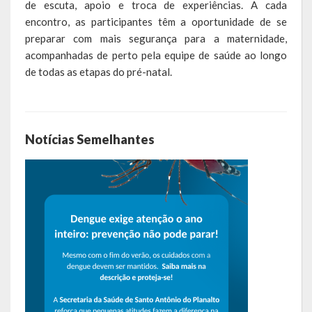
de escuta, apoio e troca de experiências. A cada
Relatório Circunstanciado
encontro, as participantes têm a oportunidade de se
preparar com mais segurança para a maternidade,
Editais
acompanhadas de perto pela equipe de saúde ao longo
de todas as etapas do pré-natal.
RPPS
RGF
Notícias Semelhantes
RREO
Publicações Diversas
Eleições Conselho Tutelar
Licitações
Transparência
Portal da Transparência