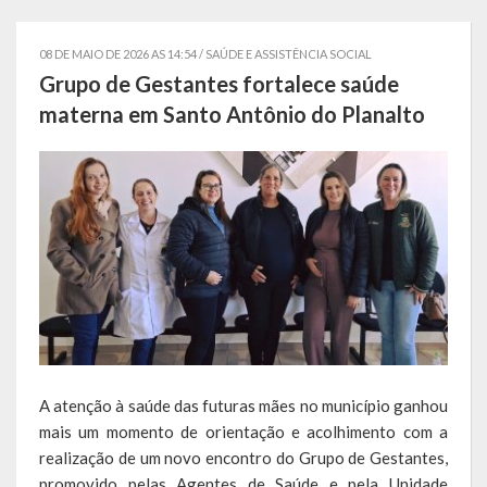
Governo
08 DE MAIO DE 2026 AS 14:54 /
SAÚDE E ASSISTÊNCIA SOCIAL
Administração
Grupo de Gestantes fortalece saúde
materna em Santo Antônio do Planalto
Administrações Anteriores
Secretarias
Estrutura e Competências
Educação e Cultura
Obras e Viação
Saúde e Assistência Social
A atenção à saúde das futuras mães no município ganhou
Desenvolvimento, Indústria, Comércio, Turismo, Trânsito e
Serviços Urbanos
mais um momento de orientação e acolhimento com a
realização de um novo encontro do Grupo de Gestantes,
Cultura e Turismo
promovido pelas Agentes de Saúde e pela Unidade