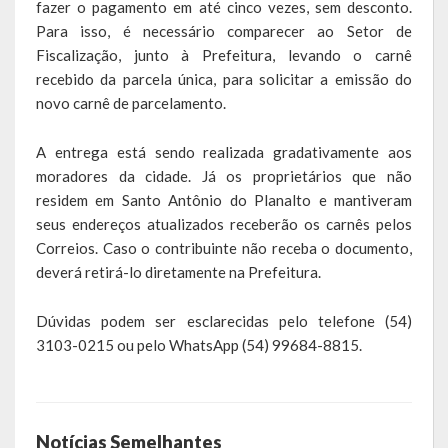
fazer o pagamento em até cinco vezes, sem desconto.
Relatório Circunstanciado
Para isso, é necessário comparecer ao Setor de
Fiscalização, junto à Prefeitura, levando o carnê
Editais
recebido da parcela única, para solicitar a emissão do
novo carnê de parcelamento.
RPPS
A entrega está sendo realizada gradativamente aos
RGF
moradores da cidade. Já os proprietários que não
RREO
residem em Santo Antônio do Planalto e mantiveram
seus endereços atualizados receberão os carnês pelos
Publicações Diversas
Correios. Caso o contribuinte não receba o documento,
deverá retirá-lo diretamente na Prefeitura.
Eleições Conselho Tutelar
Dúvidas podem ser esclarecidas pelo telefone (54)
Licitações
3103-0215 ou pelo WhatsApp (54) 99684-8815.
Transparência
Portal da Transparência
Notícias Semelhantes