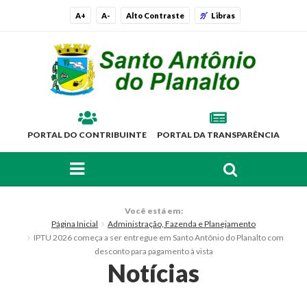
A+
A-
Alto Contraste
Libras
PORTAL DO CONTRIBUINTE
PORTAL DA TRANSPARÊNCIA
FAÇA SUA BUSCA PELO SITE
O Município
Você está em:
Página Inicial
Administração, Fazenda e Planejamento
Histórico
IPTU 2026 começa a ser entregue em Santo Antônio do Planalto com
desconto para pagamento à vista
Localização
Notícias
Símbolos