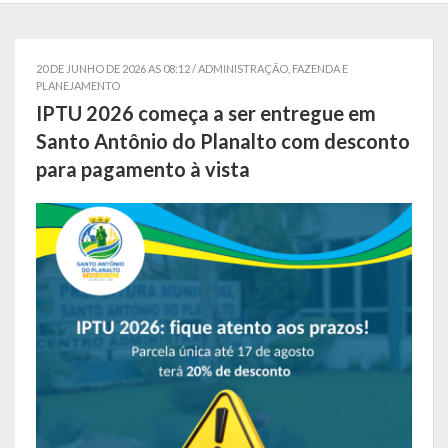
Governo
20 DE JUNHO DE 2026 AS 08:12 /
ADMINISTRAÇÃO, FAZENDA E
Administração
PLANEJAMENTO
IPTU 2026 começa a ser entregue em
Administrações Anteriores
Santo Antônio do Planalto com desconto
Secretarias
para pagamento à vista
Estrutura e Competências
Educação e Cultura
Obras e Viação
Saúde e Assistência Social
Desenvolvimento, Indústria, Comércio, Turismo, Trânsito e
Serviços Urbanos
Cultura e Turismo