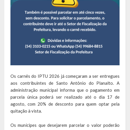
Calendário de Eventos
Galeria de Fotos
Publicações
Conselhos Municipais
Planos
Contas Públicas
Os carnês do IPTU 2026 já começaram a ser entregues
aos contribuintes de Santo Antônio do Planalto. A
Demonstrativos Contábeis
administração municipal informa que o pagamento em
parcela única poderá ser realizado até o dia 17 de
Prestação de Contas
agosto, com 20% de desconto para quem optar pela
quitação à vista.
Leis Orçamentárias
Os munícipes que desejarem parcelar o valor poderão
Leis e Decretos