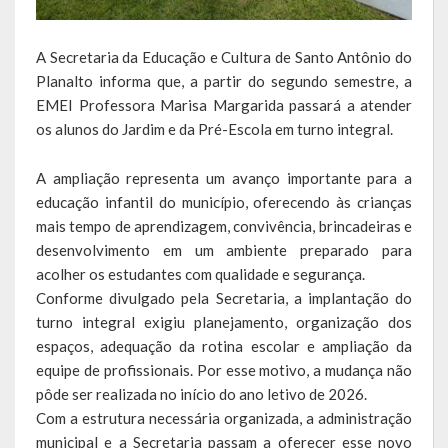
Calendário de Eventos
A Secretaria da Educação e Cultura de Santo Antônio do
Planalto informa que, a partir do segundo semestre, a
Galeria de Fotos
EMEI Professora Marisa Margarida passará a atender
Publicações
os alunos do Jardim e da Pré-Escola em turno integral.
Conselhos Municipais
A ampliação representa um avanço importante para a
educação infantil do município, oferecendo às crianças
Planos
mais tempo de aprendizagem, convivência, brincadeiras e
desenvolvimento em um ambiente preparado para
Contas Públicas
acolher os estudantes com qualidade e segurança.
Conforme divulgado pela Secretaria, a implantação do
Demonstrativos Contábeis
turno integral exigiu planejamento, organização dos
espaços, adequação da rotina escolar e ampliação da
Prestação de Contas
equipe de profissionais. Por esse motivo, a mudança não
Leis Orçamentárias
pôde ser realizada no início do ano letivo de 2026.
Com a estrutura necessária organizada, a administração
Leis e Decretos
municipal e a Secretaria passam a oferecer esse novo