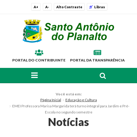
A+
A-
Alto Contraste
Libras
PORTAL DO CONTRIBUINTE
PORTAL DA TRANSPARÊNCIA
FAÇA SUA BUSCA PELO SITE
O Município
Você está em:
Página Inicial
Educação e Cultura
Histórico
EMEI Professora Marisa Margarida terá turno integral para Jardim e Pré-
Escola no segundo semestre
Localização
Notícias
Símbolos