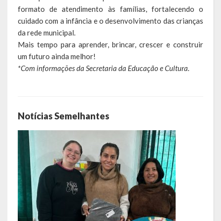
formato de atendimento às famílias, fortalecendo o
Relatório Circunstanciado
cuidado com a infância e o desenvolvimento das crianças
da rede municipal.
Editais
Mais tempo para aprender, brincar, crescer e construir
RPPS
um futuro ainda melhor!
*Com informações da Secretaria da Educação e Cultura.
RGF
RREO
Notícias Semelhantes
Publicações Diversas
Eleições Conselho Tutelar
Licitações
Transparência
Portal da Transparência