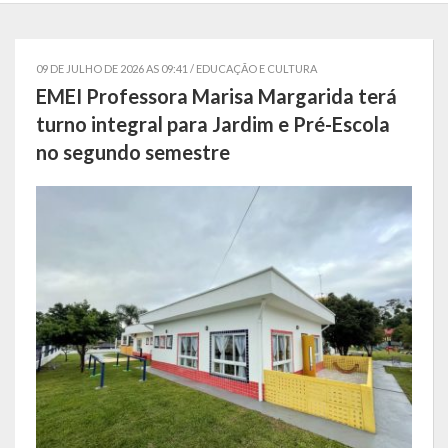
Governo
09 DE JULHO DE 2026 AS 09:41 /
EDUCAÇÃO E CULTURA
Administração
EMEI Professora Marisa Margarida terá
Administrações Anteriores
turno integral para Jardim e Pré-Escola
no segundo semestre
Secretarias
Estrutura e Competências
Educação e Cultura
Obras e Viação
Saúde e Assistência Social
Desenvolvimento, Indústria, Comércio, Turismo, Trânsito e
Serviços Urbanos
Cultura e Turismo