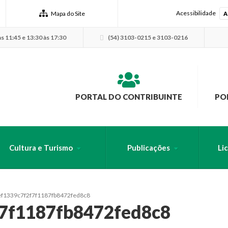
Acessibilidade
Mapa do Site
A
s 11:45 e 13:30 às 17:30
(54) 3103-0215 e 3103-0216
PORTAL DO CONTRIBUINTE
PO
Cultura e Turismo
Publicações
Li
USCA PELO SITE
ef1339c7f2f7f1187fb8472fed8c8
f7f1187fb8472fed8c8