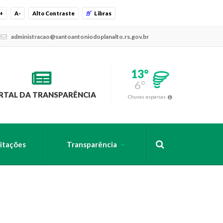
+
A-
Alto Contraste
Libras
administracao@santoantoniodoplanalto.rs.gov.br
13°
6°
RTAL DA TRANSPARÊNCIA
Chuvas esparsas
citações
Transparência