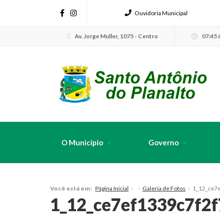
Ouvidoria Municipal
Av. Jorge Muller, 1075 - Centro
07:45 à
O Município
Governo
FAÇA SUA B
Página Inicial
Galeria de Fotos
1_12_ce7
Você está em:
1_12_ce7ef1339c7f2