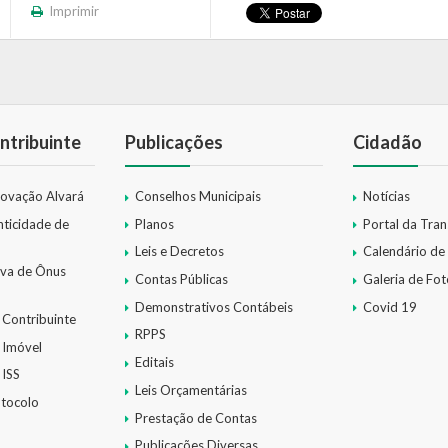
Imprimir
ntribuinte
Publicações
Cidadão
novação Alvará
Conselhos Municipais
Notícias
nticidade de
Planos
Portal da Tra
Leis e Decretos
Calendário de
iva de Ônus
Contas Públicas
Galeria de Fot
Demonstrativos Contábeis
Covid 19
 Contribuinte
RPPS
 Imóvel
Editais
 ISS
Leis Orçamentárias
otocolo
Prestação de Contas
Publicações Diversas