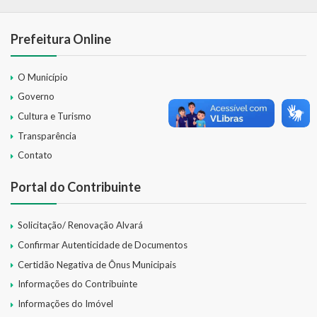
Relatório Circunstanciado
Prefeitura Online
Editais
O Município
RPPS
Governo
RGF
Cultura e Turismo
Transparência
RREO
Contato
Publicações Diversas
Portal do Contribuinte
Eleições Conselho Tutelar
Solicitação/ Renovação Alvará
Licitações
Confirmar Autenticidade de Documentos
Certidão Negativa de Ônus Municipais
Transparência
Informações do Contribuinte
Portal da Transparência
Informações do Imóvel