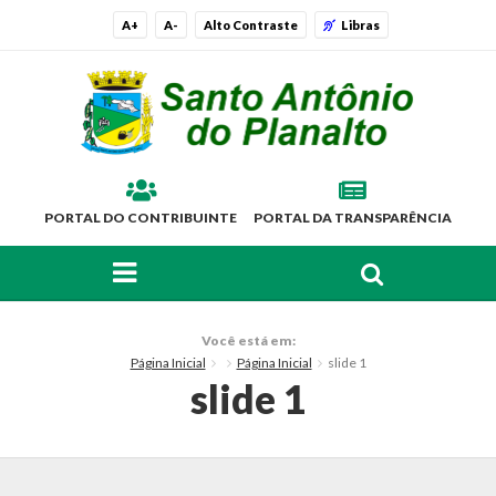
A+
A-
Alto Contraste
Libras
PORTAL DO CONTRIBUINTE
PORTAL DA TRANSPARÊNCIA
FAÇA SUA BUSCA PELO SITE
O Município
Você está em:
Página Inicial
Página Inicial
slide 1
Histórico
slide 1
Localização
Símbolos