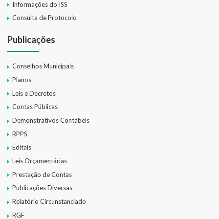
Informações do ISS
SIC
Consulta de Protocolo
Contratos
Publicações
Concurso Público
Conselhos Municipais
Processo Seletivo
Planos
Leis e Decretos
Carta de Serviços
Contas Públicas
Repasses e Transferências
Demonstrativos Contábeis
RPPS
Editais
Leis Orçamentárias
Prestação de Contas
Publicações Diversas
Relatório Circunstanciado
RGF