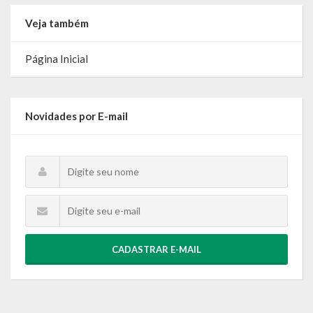
Veja também
Calendário de Eventos
Galeria de Fotos
Página Inicial
Publicações
Novidades por E-mail
Conselhos Municipais
Planos
Contas Públicas
Demonstrativos Contábeis
Prestação de Contas
CADASTRAR E-MAIL
Leis Orçamentárias
Leis e Decretos