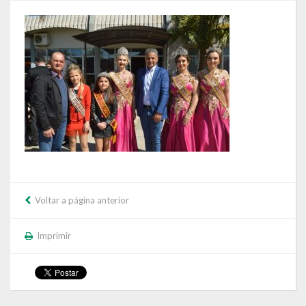
Governo
Administração
Administrações Anteriores
Secretarias
Estrutura e Competências
Educação e Cultura
Obras e Viação
Voltar a página anterior
Saúde e Assistência Social
Imprimir
Desenvolvimento, Indústria, Comércio, Turismo, Trânsito e
Serviços Urbanos
Cultura e Turismo