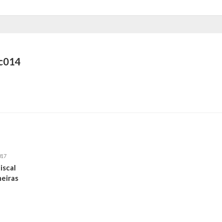
c014
017
iscal
eiras