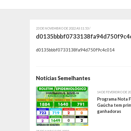
23 DE NOVEMBRO DE 2022 AS 11:53 /
d0135bbbf0733138fa94d750f9c4
d0135bbbf0733138fa94d750f9c4c014
Notícias Semelhantes
14 DE FEVEREIRO DE 2
Programa Nota F
Gaúcha tem prim
ganhadoras