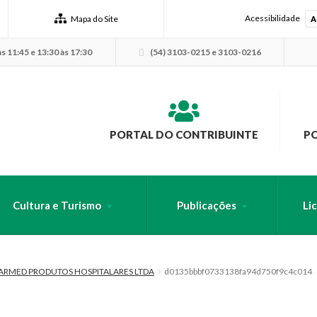
Acessibilidade
Mapa do Site
A
s 11:45 e 13:30 às 17:30
(54) 3103-0215 e 3103-0216
PORTAL DO CONTRIBUINTE
P
Cultura e Turismo
Publicações
Li
USCA PELO SITE
 FARMED PRODUTOS HOSPITALARES LTDA
d0135bbbf0733138fa94d750f9c4c014