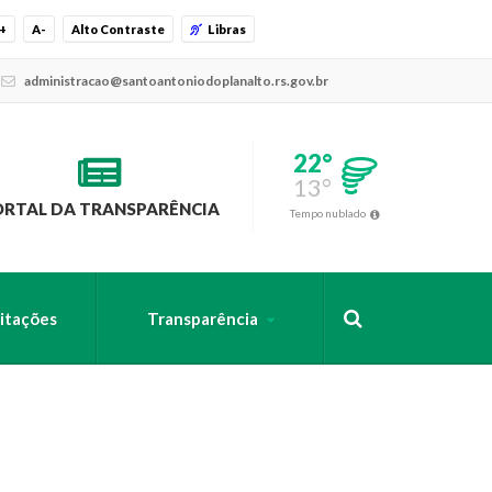
+
A-
Alto Contraste
Libras
administracao@santoantoniodoplanalto.rs.gov.br
22°
13°
ORTAL DA TRANSPARÊNCIA
Tempo nublado
citações
Transparência