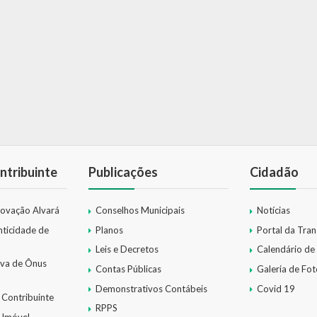
ntribuinte
Publicações
Cidadão
novação Alvará
Conselhos Municipais
Notícias
nticidade de
Planos
Portal da Tra
Leis e Decretos
Calendário de
iva de Ônus
Contas Públicas
Galeria de Fot
Demonstrativos Contábeis
Covid 19
 Contribuinte
RPPS
 Imóvel