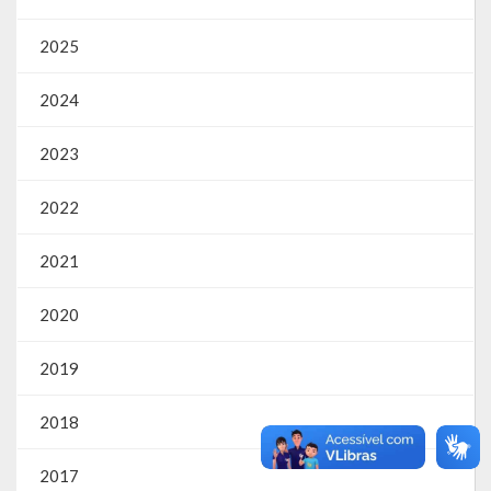
SIC
2025
Contratos
2024
Concurso Público
2023
Processo Seletivo
2022
Carta de Serviços
Repasses e Transferências
2021
2020
2019
2018
2017