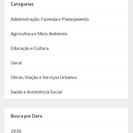
Categorias
Relatório Circunstanciado
Administração, Fazenda e Planejamento
Editais
Agricultura e Meio Ambiente
RPPS
RGF
Educação e Cultura
RREO
Geral
Publicações Diversas
Obras, Viação e Serviços Urbanos
Eleições Conselho Tutelar
Saúde e Assistência Social
Licitações
Transparência
Busca por Data
Portal da Transparência
2026