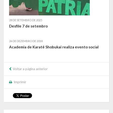
Calendário de Eventos
28 DE SETEMBRO DE 2025
Galeria de Fotos
Desfile 7 de setembro
Publicações
26 DE DEZEMBRO DE 2018
Conselhos Municipais
Academia de Karatê Shobukai realiza evento social
Planos
Contas Públicas
Voltar a página anterior
Demonstrativos Contábeis
Imprimir
Prestação de Contas
Leis Orçamentárias
Leis e Decretos