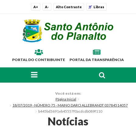
A+
A-
Alto Contraste
Libras
PORTAL DO CONTRIBUINTE
PORTAL DA TRANSPARÊNCIA
FAÇA SUA BUSCA PELO SITE
O Município
Você está em:
Página Inicial
Histórico
18/07/2019 - NÚMERO 75 - MAINO DARCI ALLEBRANDT 03784514057
b445bd3691eb45557f0acdcdb089f110
Localização
Notícias
Símbolos