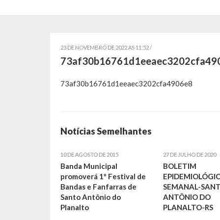
23 DE NOVEMBRO DE 2022 AS 11:52 /
73af30b16761d1eeaec3202cfa49
73af30b16761d1eeaec3202cfa4906e8
Notícias Semelhantes
10 DE AGOSTO DE 2015
27 DE JULHO DE 2020
Banda Municipal
BOLETIM
promoverá 1º Festival de
EPIDEMIOLÓGI
Bandas e Fanfarras de
SEMANAL-SAN
Santo Antônio do
ANTÔNIO DO
Planalto
PLANALTO-RS