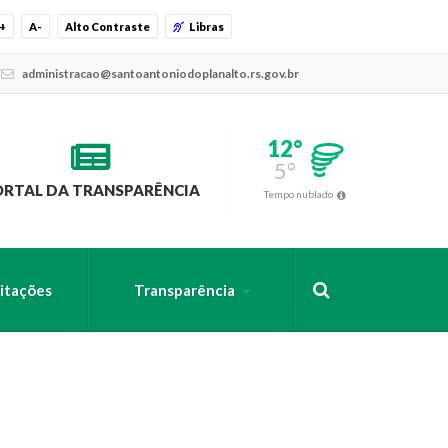
+
A-
Alto Contraste
Libras
administracao@santoantoniodoplanalto.rs.gov.br
12°
5°
ORTAL DA TRANSPARÊNCIA
Tempo nublado
citações
Transparência