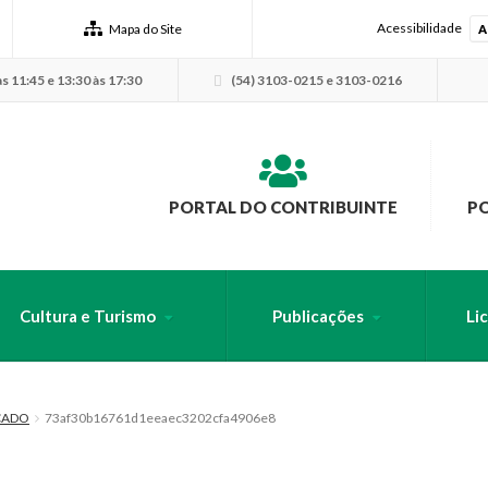
Acessibilidade
Mapa do Site
A
s 11:45 e 13:30 às 17:30
(54) 3103-0215 e 3103-0216
PORTAL DO CONTRIBUINTE
P
Cultura e Turismo
Publicações
Li
USCA PELO SITE
ICADO
73af30b16761d1eeaec3202cfa4906e8