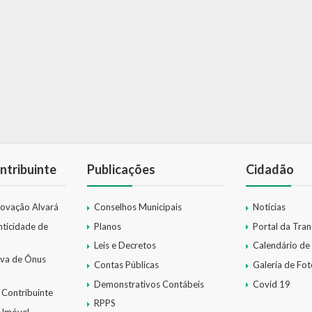
ntribuinte
Publicações
Cidadão
novação Alvará
Conselhos Municipais
Notícias
nticidade de
Planos
Portal da Tra
Leis e Decretos
Calendário de
iva de Ônus
Contas Públicas
Galeria de Fot
Demonstrativos Contábeis
Covid 19
 Contribuinte
RPPS
 Imóvel