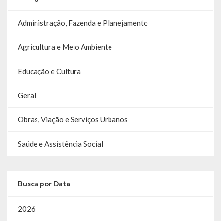
Relatório Circunstanciado
Administração, Fazenda e Planejamento
Editais
Agricultura e Meio Ambiente
RPPS
Educação e Cultura
RGF
Geral
RREO
Obras, Viação e Serviços Urbanos
Publicações Diversas
Eleições Conselho Tutelar
Saúde e Assistência Social
Licitações
Busca por Data
Transparência
2026
Portal da Transparência