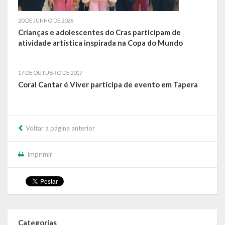
Calendário de Eventos
20 DE JUNHO DE 2026
Crianças e adolescentes do Cras participam de
Galeria de Fotos
atividade artística inspirada na Copa do Mundo
Publicações
17 DE OUTUBRO DE 2017
Coral Cantar é Viver participa de evento em Tapera
Conselhos Municipais
Planos
Voltar a página anterior
Contas Públicas
Demonstrativos Contábeis
Imprimir
Prestação de Contas
Leis Orçamentárias
Leis e Decretos
Categorias