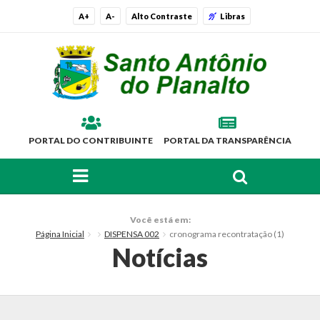
A+
A-
Alto Contraste
Libras
PORTAL DO CONTRIBUINTE
PORTAL DA TRANSPARÊNCIA
FAÇA SUA BUSCA PELO SITE
O Município
Você está em:
Página Inicial
DISPENSA 002
cronograma recontratação (1)
Histórico
Notícias
Localização
Símbolos