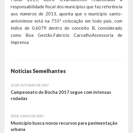
responsabilidade fiscal dos municípios que faz referência
Relatório Circunstanciado
aos números de 2013, aponta que o município santo-
antoniense está na 755ª colocação em todo país, com
Editais
índice de 0.6079 dentro do conceito B, considerado
RPPS
como Boa Gestão.Fabricio CarvalhoAssessoria de
Imprensa
RGF
RREO
Notícias Semelhantes
Publicações Diversas
Eleições Conselho Tutelar
31 DE OUTUBRO DE 2017
Campeonato de Bocha 2017 segue com intensas
rodadas
Licitações
Transparência
03 DE JUNHO DE 2015
Município busca novos recursos para pavimentação
Portal da Transparência
urbana