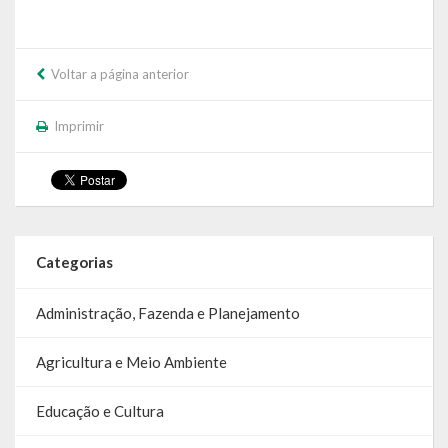
SIC
Contratos
Voltar a página anterior
Concurso Público
Imprimir
Processo Seletivo
Carta de Serviços
Repasses e Transferências
Categorias
Administração, Fazenda e Planejamento
Agricultura e Meio Ambiente
Educação e Cultura