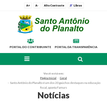
A+
A-
Alto Contraste
Libras
PORTAL DO CONTRIBUINTE
PORTAL DA TRANSPARÊNCIA
FAÇA SUA BUSCA PELO SITE
O Município
Você está em:
Página Inicial
Geral
Histórico
Santo Antônio do Planalto é um dos 20 gaúchos destaques na educação
fiscal, aponta Famurs
Localização
Notícias
Símbolos