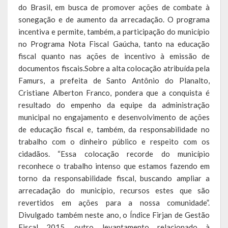
do Brasil, em busca de promover ações de combate à
sonegação e de aumento da arrecadação. O programa
Calendário de Eventos
incentiva e permite, também, a participação do município
Galeria de Fotos
no Programa Nota Fiscal Gaúcha, tanto na educação
fiscal quanto nas ações de incentivo à emissão de
Publicações
documentos fiscais.Sobre a alta colocação atribuída pela
Famurs, a prefeita de Santo Antônio do Planalto,
Conselhos Municipais
Cristiane Alberton Franco, pondera que a conquista é
resultado do empenho da equipe da administração
Planos
municipal no engajamento e desenvolvimento de ações
de educação fiscal e, também, da responsabilidade no
Contas Públicas
trabalho com o dinheiro público e respeito com os
cidadãos. “Essa colocação recorde do município
Demonstrativos Contábeis
reconhece o trabalho intenso que estamos fazendo em
Prestação de Contas
torno da responsabilidade fiscal, buscando ampliar a
arrecadação do município, recursos estes que são
Leis Orçamentárias
revertidos em ações para a nossa comunidade”.
Divulgado também neste ano, o Índice Firjan de Gestão
Leis e Decretos
Fiscal 2015, outro levantamento relacionado à