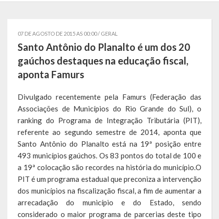
Governo
07 DE AGOSTO DE 2015 AS 00:00 /
GERAL
Administração
Santo Antônio do Planalto é um dos 20
Administrações Anteriores
gaúchos destaques na educação fiscal,
aponta Famurs
Secretarias
Divulgado recentemente pela Famurs (Federação das
Estrutura e Competências
Associações de Municípios do Rio Grande do Sul), o
Educação e Cultura
ranking do Programa de Integração Tributária (PIT),
referente ao segundo semestre de 2014, aponta que
Obras e Viação
Santo Antônio do Planalto está na 19ª posição entre
493 municípios gaúchos. Os 83 pontos do total de 100 e
Saúde e Assistência Social
a 19ª colocação são recordes na história do município.O
PIT é um programa estadual que preconiza a intervenção
Desenvolvimento, Indústria, Comércio, Turismo, Trânsito e
dos municípios na fiscalização fiscal, a fim de aumentar a
Serviços Urbanos
arrecadação do município e do Estado, sendo
considerado o maior programa de parcerias deste tipo
Cultura e Turismo