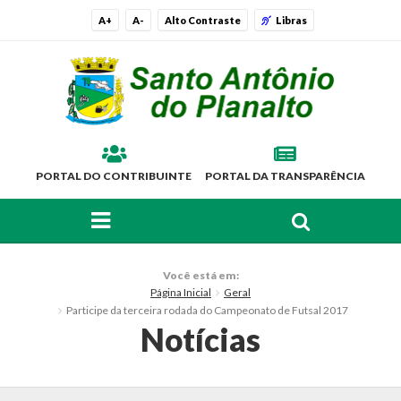
A+
A-
Alto Contraste
Libras
PORTAL DO CONTRIBUINTE
PORTAL DA TRANSPARÊNCIA
FAÇA SUA BUSCA PELO SITE
O Município
Você está em:
Página Inicial
Geral
Histórico
Participe da terceira rodada do Campeonato de Futsal 2017
Notícias
Localização
Símbolos