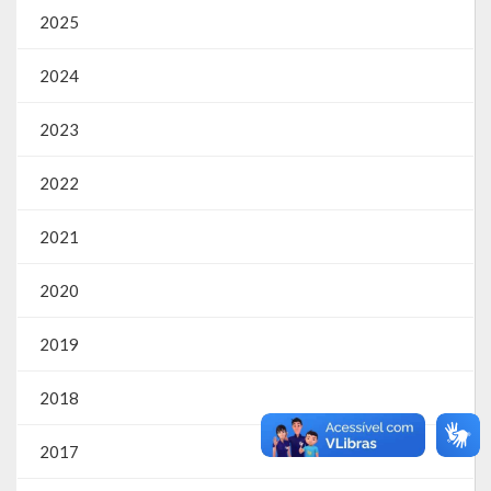
2025
SIC
Contratos
2024
Concurso Público
2023
Processo Seletivo
2022
Carta de Serviços
2021
Repasses e Transferências
2020
2019
2018
2017