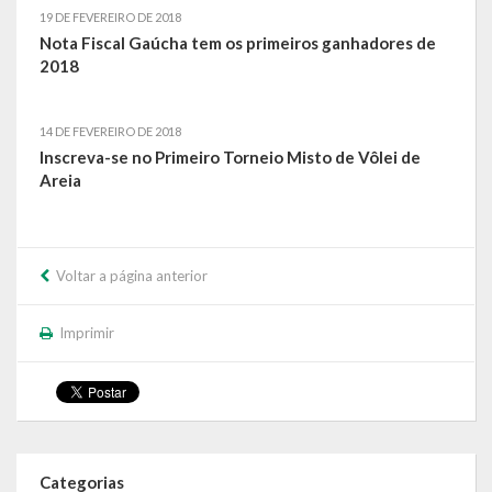
19 DE FEVEREIRO DE 2018
Nota Fiscal Gaúcha tem os primeiros ganhadores de
Calendário de Eventos
2018
Galeria de Fotos
14 DE FEVEREIRO DE 2018
Publicações
Inscreva-se no Primeiro Torneio Misto de Vôlei de
Areia
Conselhos Municipais
Planos
Voltar a página anterior
Contas Públicas
Demonstrativos Contábeis
Imprimir
Prestação de Contas
Leis Orçamentárias
Leis e Decretos
Categorias