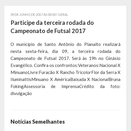
Governo
09 DE JUNHO DE 2017 AS 00:00 /
GERAL
Administração
Participe da terceira rodada do
Campeonato de Futsal 2017
Administrações Anteriores
O município de Santo Antônio do Planalto realizará
Secretarias
nesta sexta-feira, dia 09, a terceira rodada do
Campeonato de Futsal 2017. Será às 19h no Ginásio
Estrutura e Competências
Evangélico. Confira os confrontos:Veteranos:Nacional X
Educação e Cultura
MinuanoLivre:Furacão X Rancho TricolorFlor da Serra X
IluminattisMinuano X AméricaBaixada X NacionalBruna
Obras e Viação
FokingAssessoria de ImprensaCrédito da foto:
divulgação
Saúde e Assistência Social
Desenvolvimento, Indústria, Comércio, Turismo, Trânsito e
Serviços Urbanos
Notícias Semelhantes
Cultura e Turismo