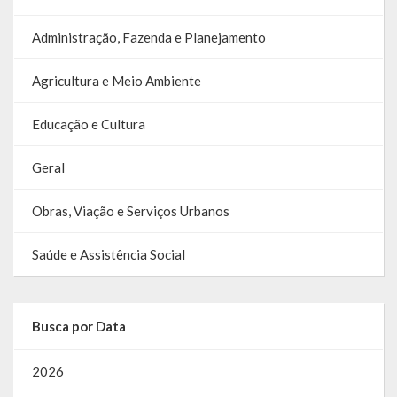
Relatório Circunstanciado
Administração, Fazenda e Planejamento
Editais
Agricultura e Meio Ambiente
RPPS
Educação e Cultura
RGF
Geral
RREO
Obras, Viação e Serviços Urbanos
Publicações Diversas
Eleições Conselho Tutelar
Saúde e Assistência Social
Licitações
Busca por Data
Transparência
2026
Portal da Transparência