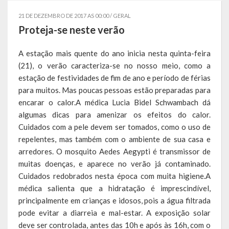
Governo
21 DE DEZEMBRO DE 2017 AS 00:00 /
GERAL
Proteja-se neste verão
Administração
A estação mais quente do ano inicia nesta quinta-feira
Administrações Anteriores
(21), o verão caracteriza-se no nosso meio, como a
estação de festividades de fim de ano e período de férias
Secretarias
para muitos. Mas poucas pessoas estão preparadas para
encarar o calor.A médica Lucia Bidel Schwambach dá
Estrutura e Competências
algumas dicas para amenizar os efeitos do calor.
Educação e Cultura
Cuidados com a pele devem ser tomados, como o uso de
repelentes, mas também com o ambiente de sua casa e
Obras e Viação
arredores. O mosquito Aedes Aegypti é transmissor de
muitas doenças, e aparece no verão já contaminado.
Saúde e Assistência Social
Cuidados redobrados nesta época com muita higiene.A
médica salienta que a hidratação é imprescindível,
Desenvolvimento, Indústria, Comércio, Turismo, Trânsito e
principalmente em crianças e idosos, pois a água filtrada
Serviços Urbanos
pode evitar a diarreia e mal-estar. A exposição solar
deve ser controlada, antes das 10h e após às 16h, com o
Cultura e Turismo