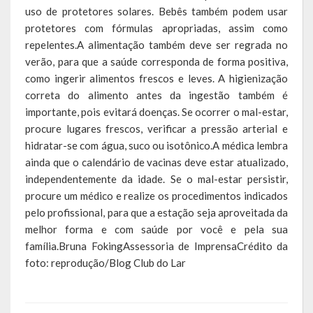
uso de protetores solares. Bebês também podem usar
Calendário de Eventos
protetores com fórmulas apropriadas, assim como
repelentes.A alimentação também deve ser regrada no
Galeria de Fotos
verão, para que a saúde corresponda de forma positiva,
como ingerir alimentos frescos e leves. A higienização
Publicações
correta do alimento antes da ingestão também é
importante, pois evitará doenças. Se ocorrer o mal-estar,
Conselhos Municipais
procure lugares frescos, verificar a pressão arterial e
hidratar-se com água, suco ou isotônico.A médica lembra
Planos
ainda que o calendário de vacinas deve estar atualizado,
independentemente da idade. Se o mal-estar persistir,
Contas Públicas
procure um médico e realize os procedimentos indicados
Demonstrativos Contábeis
pelo profissional, para que a estação seja aproveitada da
melhor forma e com saúde por você e pela sua
Prestação de Contas
família.Bruna FokingAssessoria de ImprensaCrédito da
foto: reprodução/Blog Club do Lar
Leis Orçamentárias
Leis e Decretos