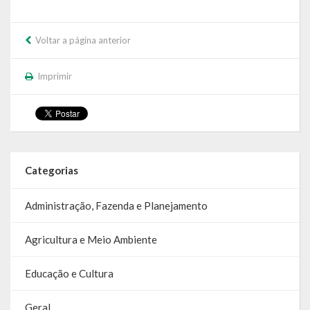
SIC
Voltar a página anterior
Contratos
Concurso Público
Imprimir
Processo Seletivo
Carta de Serviços
Repasses e Transferências
Categorias
Administração, Fazenda e Planejamento
Agricultura e Meio Ambiente
Educação e Cultura
Geral