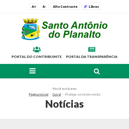
A+
A-
Alto Contraste
Libras
PORTAL DO CONTRIBUINTE
PORTAL DA TRANSPARÊNCIA
FAÇA SUA BUSCA PELO SITE
O Município
Você está em:
Página Inicial
Geral
Proteja-se neste verão
Histórico
Notícias
Localização
Símbolos