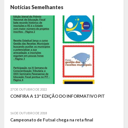
Notícias Semelhantes
Relatório Circunstanciado
Editais
RPPS
RGF
RREO
Publicações Diversas
Eleições Conselho Tutelar
27 DE OUTUBRO DE 2022
Licitações
CONFIRA A 13ª EDIÇÃO DO INFORMATIVO PIT
Transparência
16 DE OUTUBRO DE 2018
Campeonato de Futsal chega na reta final
Portal da Transparência